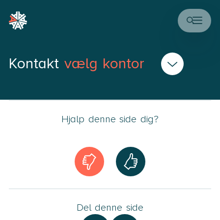
Kontakt
vælg kontor
Hjalp denne side dig?
Sjælland
Glostrup København
Roskilde
Lyngby Helsingør
Slagelse
Holbæk København
Store Heddinge
Lolland-Falster
Business Center
Næstved
Jylland
Bornholm
Del denne side
Thisted
Bornholm