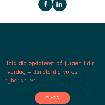
Sønderjylland
Aalborg & Brønderslev
Vejle Hedensted
Ebeltoft
Hold dig opdateret på juraen i din
hverdag – tilmeld dig vores
nyhedsbrev
TILMELD