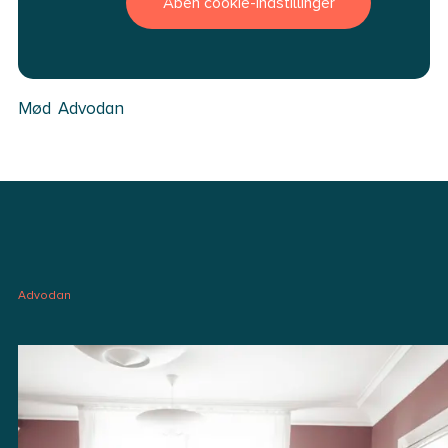
Åben cookie-indstillinger
Mød Advodan
Advodan