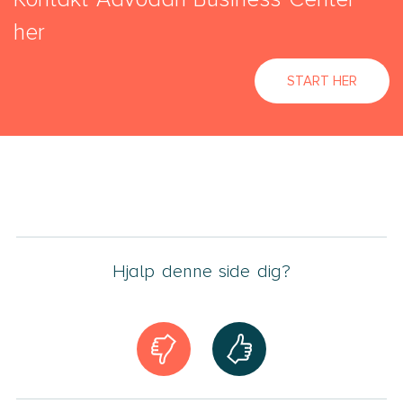
her
START HER
Hjalp denne side dig?