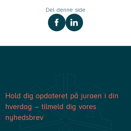
Del denne side
Hold dig opdateret på juraen i din
hverdag – tilmeld dig vores
nyhedsbrev