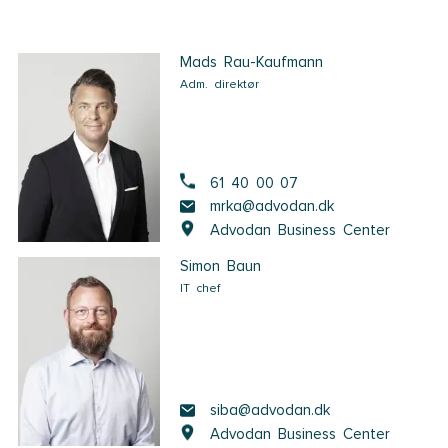
Mads Rau-Kaufmann
Adm. direktør
61 40 00 07
mrka@advodan.dk
Advodan Business Center
Simon Baun
IT chef
siba@advodan.dk
Advodan Business Center