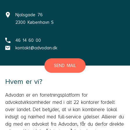
Njalsgade 76
2300 København S
46 14 60 00
kontakt@advodan.dk
SEND MAIL
Hvem er vi?
Advodan er en forretningsplatform for
advokatvirksomheder med i alt 22 kontorer fordelt
over landet. Det betyder, at vi kan kombinere lokal
indsigt og nærhed med full-service ydelser. Allierer du
dig med en advokat fra Advodan, får du derfor direkte