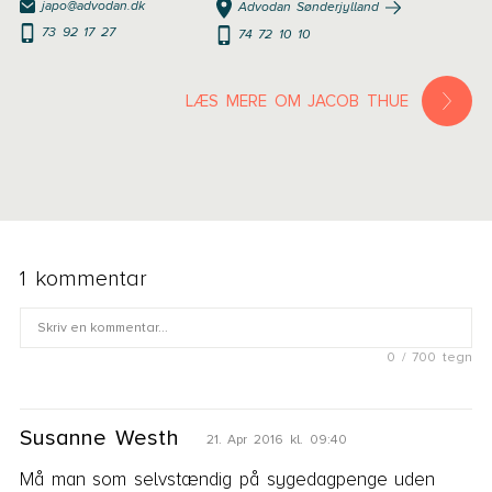
japo@advodan.dk
Advodan Sønderjylland
73 92 17 27
74 72 10 10
LÆS MERE OM JACOB THUE
1 kommentar
0 / 700 tegn
Fornavn
Susanne Westh
21. Apr 2016 kl. 09:40
E-mail
Må man som selvstændig på sygedagpenge uden 