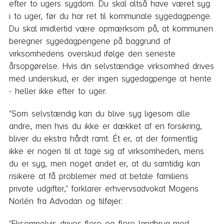
efter to ugers sygdom. Du skal altså have været syg
i to uger, før du har ret til kommunale sygedagpenge.
Du skal imidlertid være opmærksom på, at kommunen
beregner sygedagpengene på baggrund af
virksomhedens overskud ifølge den seneste
årsopgørelse. Hvis din selvstændige virksomhed drives
med underskud, er der ingen sygedagpenge at hente
- heller ikke efter to uger.
"Som selvstændig kan du blive syg ligesom alle
andre, men hvis du ikke er dækket af en forsikring,
bliver du ekstra hårdt ramt. Ét er, at der formentlig
ikke er nogen til at tage sig af virksomheden, mens
du er syg, men noget andet er, at du samtidig kan
risikere at få problemer med at betale familiens
private udgifter," forklarer erhvervsadvokat Mogens
Norlén fra Advodan og tilføjer:
"Eksempelvis drives flere og flere landbrug med