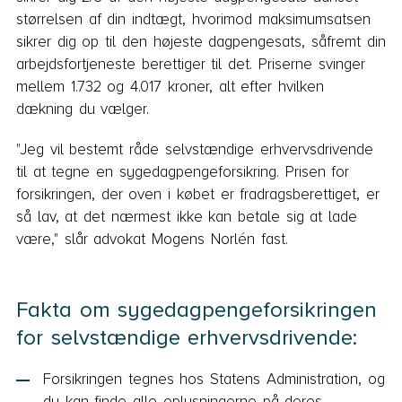
størrelsen af din indtægt, hvorimod maksimumsatsen
sikrer dig op til den højeste dagpengesats, såfremt din
arbejdsfortjeneste berettiger til det. Priserne svinger
mellem 1.732 og 4.017 kroner, alt efter hvilken
dækning du vælger.
"Jeg vil bestemt råde selvstændige erhvervsdrivende
til at tegne en sygedagpengeforsikring. Prisen for
forsikringen, der oven i købet er fradragsberettiget, er
så lav, at det nærmest ikke kan betale sig at lade
være," slår advokat Mogens Norlén fast.
Fakta om sygedagpengeforsikringen
for selvstændige erhvervsdrivende:
Forsikringen tegnes hos Statens Administration, og
du kan finde alle oplysningerne på deres