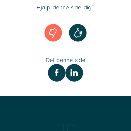
Hjalp denne side dig?
E-mail
Jeg accepterer, at mit spørgsmål og mit fornavn bliver
vist på siden. Læs mere om, hvordan vi behandler og
opbevarer dine data i Advodans
Persondatapolitik
.
Del denne side