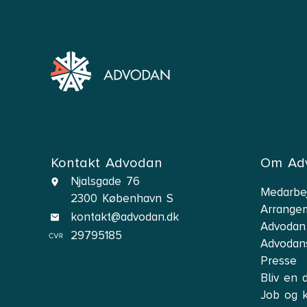
Kontakt Advodan
Om Ad
Njalsgade 76
Medarbe
2300 København S
Arrange
kontakt@advodan.dk
Advodan
29795185
Advodan
Presse
Bliv en 
Job og k