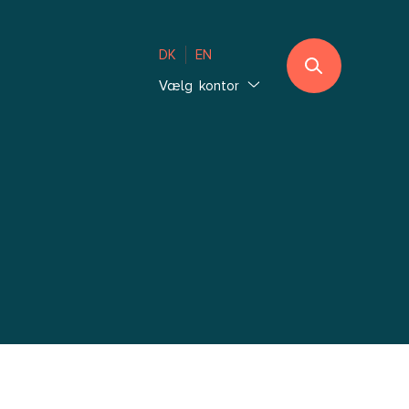
DK
EN
Vælg kontor
Jylland
Ebeltoft
Sønderjylland
Thisted
Vejle Hedensted
Aalborg & Brønderslev
Sjælland
Glostrup København
Holbæk København
Lolland-Falster