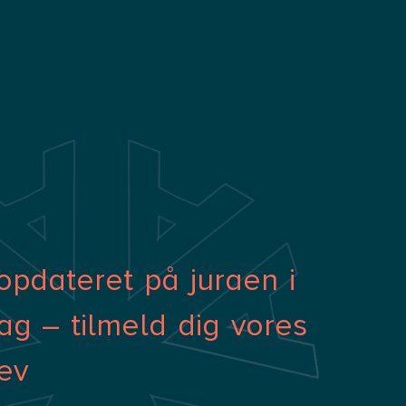
opdateret på juraen i
ag – tilmeld dig vores
ev