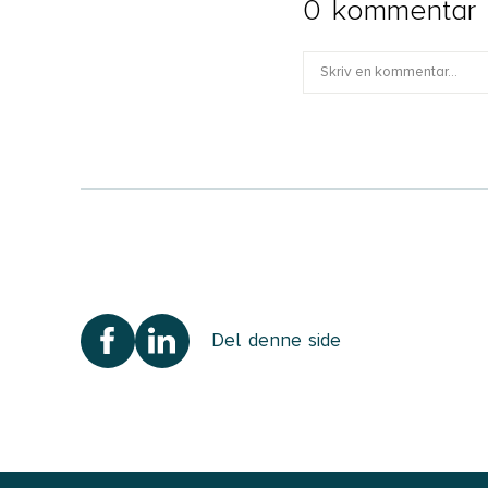
0 kommentar
Fornavn
Jeg accepterer, at mi
siden. Læs mere om, hv
data i Advodans
Person
Del denne side