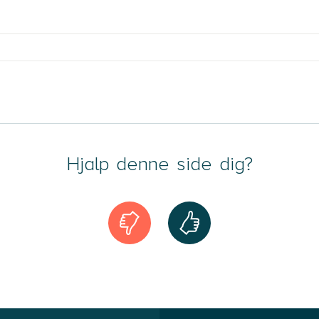
E-mail
Hjalp denne side dig?
t spørgsmål og mit fornavn bliver vist på
ordan vi behandler og opbevarer dine
datapolitik
.