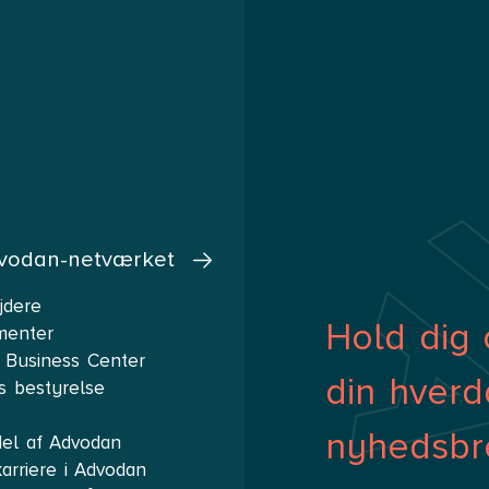
vodan-netværket
jdere
Hold dig 
menter
 Business Center
din hverd
s bestyrelse
nyhedsbr
del af Advodan
arriere i Advodan