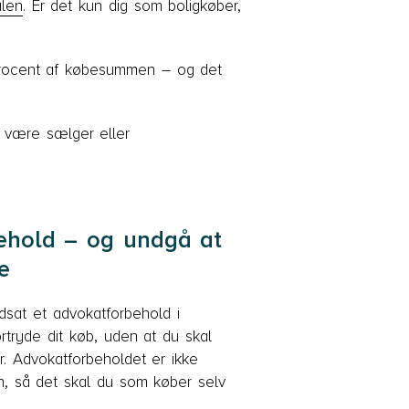
alen
. Er det kun dig som boligkøber,
n procent af købesummen – og det
l være sælger eller
ehold – og undgå at
e
dsat et advokatforbehold i
rtryde dit køb, uden at du skal
r. Advokatforbeholdet er ikke
n, så det skal du som køber selv