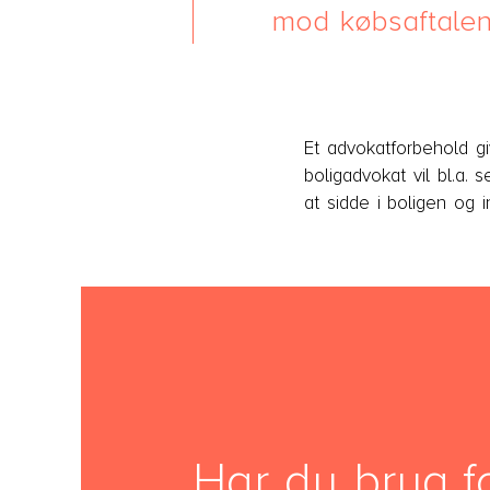
mod købsaftalen
Et advokatforbehold g
boligadvokat vil bl.a. 
at sidde i boligen og i
Har du brug f