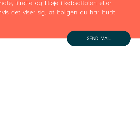
e, tilrette og tilføje i købsaftalen eller
Lyngby Helsingør
vis det viser sig, at boligen du har budt
Næstved
Roskilde
Slagelse
SEND MAIL
Store Heddinge
Bornholm
Bornholm