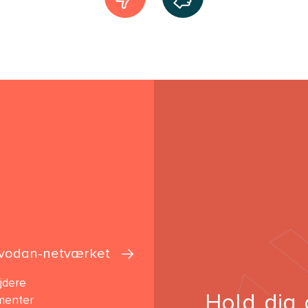
vodan-netværket
jdere
Hold dig 
menter