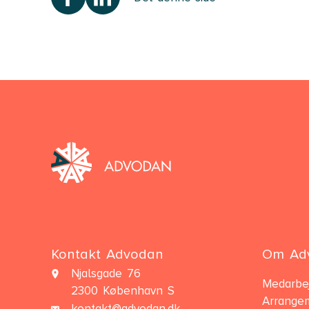
Kontakt Advodan
Om Ad
Njalsgade 76
Medarbe
2300 København S
Arrange
kontakt@advodan.dk