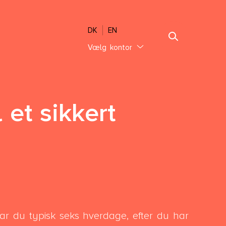
DK
EN
Vælg kontor
Jylland
Ebeltoft
Sønderjylland
 et sikkert
Thisted
Vejle Hedensted
Aalborg & Brønderslev
Sjælland
Glostrup København
Holbæk København
ar du typisk seks hverdage, efter du har
Lolland-Falster