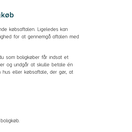
gkøb
nde købsaftalen. Ligeledes kan
ighed for at gennemgå aftalen med
du som boligkøber får indsat et
ber og undgår at skulle betale én
hus eller købsaftale, der gør, at
 boligkøb.