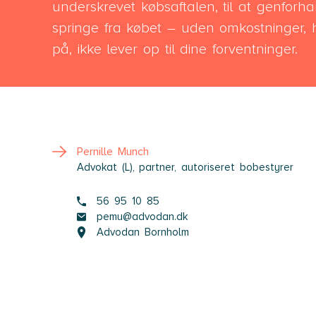
underskrevet købsaftalen, til at genforhandl
springe fra købet – uden omkostninger, h
på, ikke lever op til dine forventninger.
Pernille Munch
Advokat (L), partner, autoriseret bobestyrer
56 95 10 85
pemu@advodan.dk
Advodan Bornholm