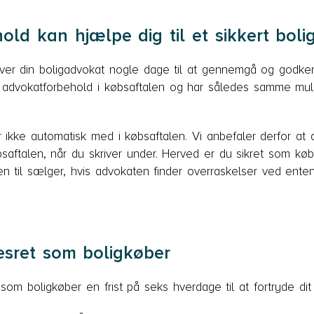
ld kan hjælpe dig til et sikkert boli
iver din boligadvokat nogle dage til at gennemgå og godke
 advokatforbehold i købsaftalen og har således samme mul
 ikke automatisk med i købsaftalen. Vi anbefaler derfor at 
saftalen, når du skriver under. Herved er du sikret som kø
til sælger, hvis advokaten finder overraskelser ved enten 
sesret som boligkøber
som boligkøber en frist på seks hverdage til at fortryde dit