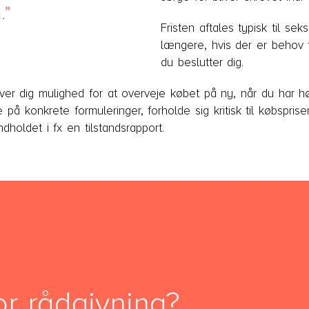
.
Fristen aftales typisk til 
længere, hvis der er behov 
du beslutter dig.
iver dig mulighed for at overveje købet på ny, når du har 
se på konkrete formuleringer, forholde sig kritisk til købspr
ndholdet i fx en tilstandsrapport.
or rådgivning?