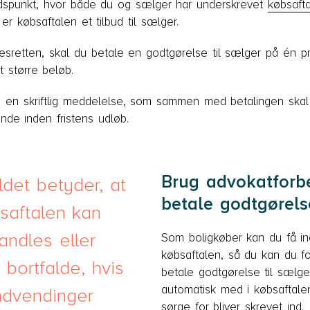
 tidspunkt, hvor både du og sælger har underskrevet
købsaft
er købsaftalen et tilbud til sælger.
lsesretten, skal du betale en godtgørelse til sælger på é
t større beløb.
 i en skriftlig meddelelse, som sammen med betalingen ska
e inden fristens udløb.
Brug advokatforb
det betyder, at
betale godtgørels
saftalen kan
handles eller
Som boligkøber kan du få in
købsaftalen, så du kan du fo
 bortfalde, hvis
betale godtgørelse til sælge
automatisk med i købsaftale
ndvendinger
sørge for bliver skrevet ind.