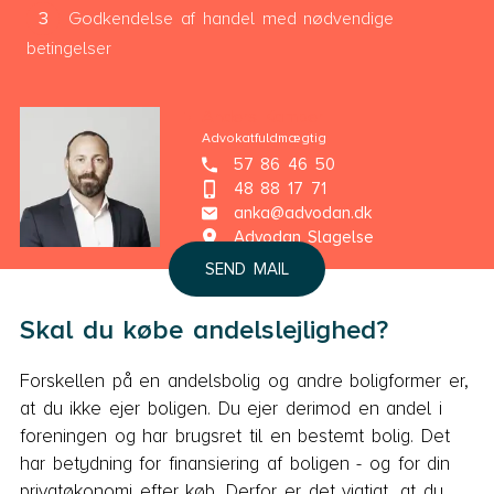
Godkendelse af handel med nødvendige
betingelser
Anders Kamper
Advokatfuldmægtig
57 86 46 50
48 88 17 71
anka@advodan.dk
Advodan Slagelse
SEND MAIL
Skal du købe andelslejlighed?
Forskellen på en andelsbolig og andre boligformer er,
at du ikke ejer boligen. Du ejer derimod en andel i
foreningen og har brugsret til en bestemt bolig. Det
har betydning for finansiering af boligen - og for din
privatøkonomi efter køb. Derfor er det vigtigt, at du