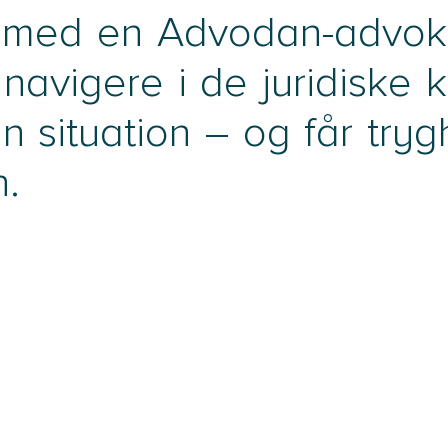
g med en Advodan-advoka
 navigere i de juridiske 
in situation – og får try
n.