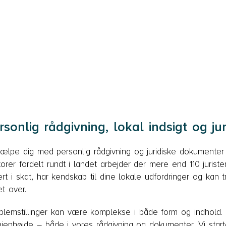
onlig rådgivning, lokal indsigt og jur
lpe dig med personlig rådgivning og juridiske dokumenter in
rer fordelt rundt i landet arbejder der mere end 110 juriste
t i skat, har kendskab til dine lokale udfordringer og kan 
et over.
roblemstillinger kan være komplekse i både form og indhold. 
jenhøjde – både i vores rådgivning og dokumenter. Vi star