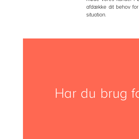
afdække dit behov for 
situation.
Har du brug f