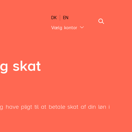
DK
EN
Vælg kontor
Jylland
Ebeltoft
Sønderjylland
g skat
Thisted
Vejle Hedensted
Aalborg & Brønderslev
Sjælland
have pligt til at betale skat af din løn i
Glostrup København
Holbæk København
Lolland-Falster