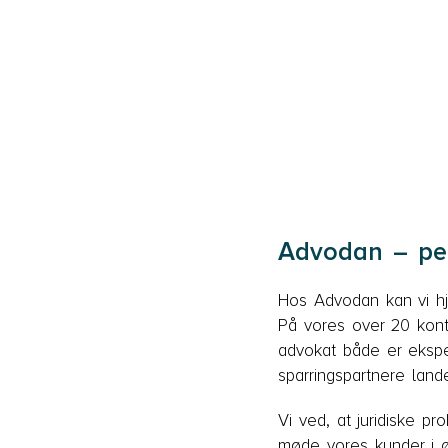
Advodan – pers
Hos Advodan kan vi hjæ
På vores over 20 konto
advokat både er eksper
sparringspartnere land
Vi ved, at juridiske p
møde vores kunder i ø