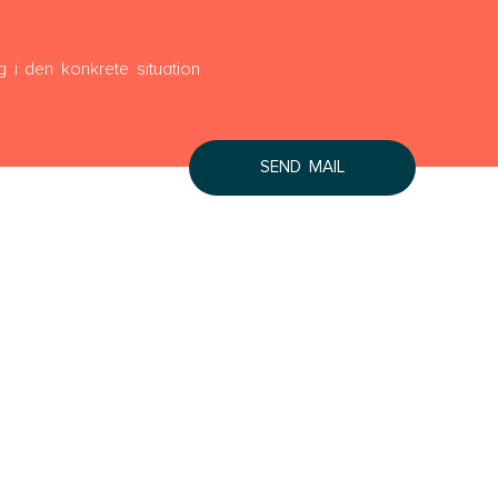
Lyngby Helsingør
Næstved
g i den konkrete situation
Roskilde
Slagelse
Store Heddinge
SEND MAIL
Bornholm
Bornholm