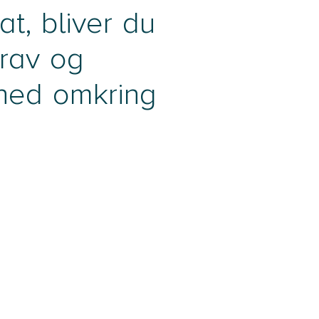
t, bliver du
krav og
ghed omkring