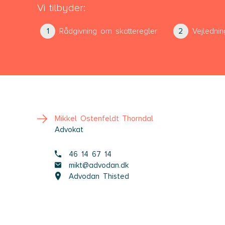
Vi tilbyder:
Rådgivning om skatteregler
Vejlednin
Mikkel Ostenfeldt Thorndal
Advokat
46 14 67 14
mikt@advodan.dk
Advodan Thisted