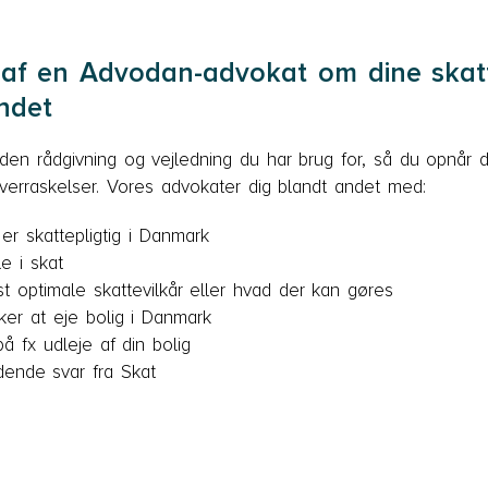
 af en Advodan-advokat om dine skatt
ndet
en rådgivning og vejledning du har brug for, så du opnår d
verraskelser. Vores advokater dig blandt andet med:
r skattepligtig i Danmark
e i skat
 optimale skattevilkår eller hvad der kan gøres
ker at eje bolig i Danmark
på fx udleje af din bolig
ende svar fra Skat