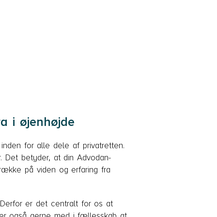
a i øjenhøjde
den for alle dele af privatretten.
r. Det betyder, at din Advodan-
trække på viden og erfaring fra
Derfor er det centralt for os at
ter også gerne med i fællesskab at