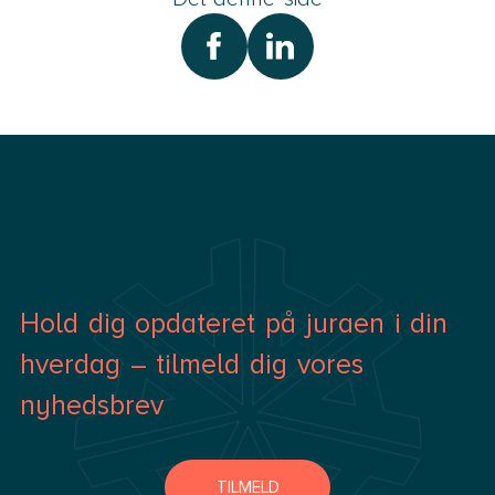
Hold dig opdateret på juraen i din
hverdag – tilmeld dig vores
nyhedsbrev
TILMELD