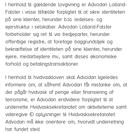
I henhold til gældende lovgivning er Advodan Lolland-
Falster i visse tilfælde forpligtet til at sikre identiteten
på sine klienter, herunder b.la. ledelses- og
ejerstruktur i selskaber. Advodan Lolland-Falster
forbeholder sig ret til via tredjeparter, herunder
offentlige registre, at foretage baggrundstjek og
bekræftelse af identiteten på sine klienter, herunder
ejere, medarbejdere mv., samt disses økonomiske
forhold og betalingstransaktioner.
I henhold til hvidvaskloven skal Advodan ligeledes
informere om, at såfremt Advodan får mistanke om, at
der pågår hvidvask af penge eller finansiering af
terrorisme, er Advodan endvidere forpligtet til at
underrette Hvidvasksekretariatet om aktiviteterne samt
videregive ID oplysninger til Hvidvasksekretariatet.
Advodan må ikke orientere om, hvorvidt underretning
har fundet sted.