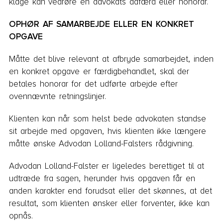
klage kan vedrøre en advokats adfærd eller honorar.
OPHØR AF SAMARBEJDE ELLER EN KONKRET
OPGAVE
Måtte det blive relevant at afbryde samarbejdet, inden
en konkret opgave er færdigbehandlet, skal der
betales honorar for det udførte arbejde efter
ovennævnte retningslinjer.
Klienten kan når som helst bede advokaten standse
sit arbejde med opgaven, hvis klienten ikke længere
måtte ønske Advodan Lolland-Falsters rådgivning.
Advodan Lolland-Falster er ligeledes berettiget til at
udtræde fra sagen, herunder hvis opgaven får en
anden karakter end forudsat eller det skønnes, at det
resultat, som klienten ønsker eller forventer, ikke kan
opnås.