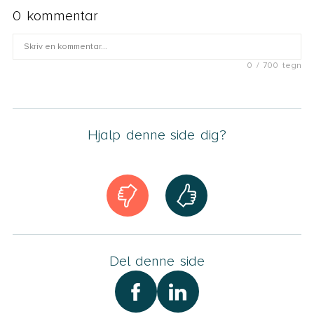
0 kommentar
0 / 700 tegn
Fornavn
Hjalp denne side dig?
E-mail
Jeg accepterer, at mit spørgsmål og mit fornavn bliver
vist på siden. Læs mere om, hvordan vi behandler og
opbevarer dine data i Advodans
Persondatapolitik
.
Del denne side