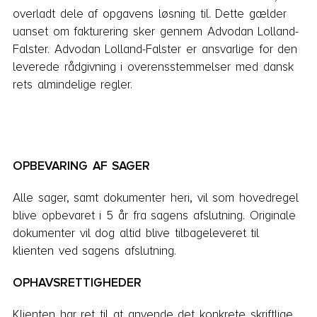
overladt dele af opgavens løsning til. Dette gælder
uanset om fakturering sker gennem Advodan Lolland-
Falster. Advodan Lolland-Falster er ansvarlige for den
leverede rådgivning i overensstemmelser med dansk
rets almindeli­ge regler.
OPBEVARING AF SAGER
Alle sager, samt dokumenter heri, vil som hovedregel
blive opbevaret i 5 år fra sagens afslut­ning. Originale
dokumenter vil dog altid blive tilbageleveret til
klienten ved sagens afslutning.
OPHAVSRETTIGHEDER
Klienten har ret til at anvende det konkrete skriftlige