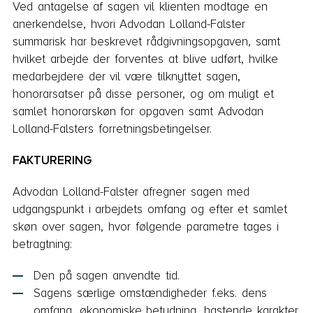
Ved antagelse af sagen vil klienten modtage en
anerkendelse, hvori Advodan Lolland-Falster
summarisk har beskrevet rådgivningsopgaven, samt
hvilket arbejde der forventes at blive ud­ført, hvilke
medarbejdere der vil være tilknyttet sagen,
honorarsatser på disse personer, og om muligt et
samlet honorarskøn for opgaven samt Advodan
Lolland-Falsters forretningsbetingelser.
FAKTURERING
Advodan Lolland-Falster afregner sagen med
udgangspunkt i arbejdets omfang og efter et samlet
skøn over sagen, hvor følgende parametre tages i
betragtning:
Den på sagen anvendte tid.
Sagens særlige omstændigheder f.eks. dens
omfang, økonomiske betydning, hastende karakter