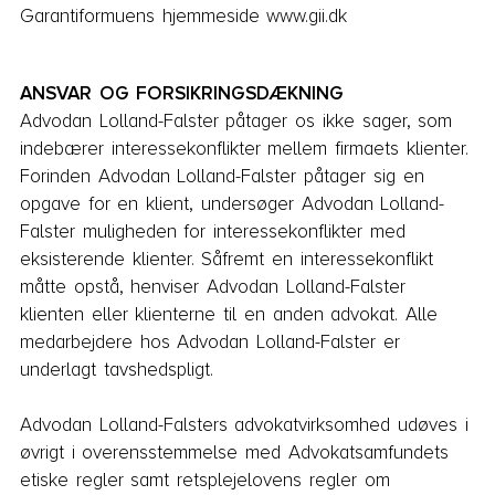
Garantiformuens hjemmeside www.gii.dk
ANSVAR OG FORSIKRINGSDÆKNING
Advodan Lolland-Falster påtager os ikke sager, som
indebærer interessekonflikter mellem firmaets klienter.
Forin­den Advodan Lolland-Falster påtager sig en
opgave for en klient, undersøger Advodan Lolland-
Falster muligheden for interessekonflikter med
eksisterende klienter. Såfremt en interessekonflikt
måtte opstå, henviser Advodan Lolland-Falster
klienten eller klienterne til en anden ad­vokat. Alle
medarbejdere hos Advodan Lolland-Falster er
underlagt tavshedspligt.
Advodan Lolland-Falsters advokatvirksomhed udøves i
øvrigt i overensstemmelse med Advokatsamfundets
eti­ske regler samt retsplejelovens regler om