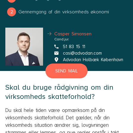
Gennemgang af din virksomheds økonomi
Casper Simonsen
Cand.jur.
51 83 15 11
casi@advodan.com
Advodan Holbæk København
SEND MAIL
Skal du bruge rådgivning om din
virksomheds skatteforhold?
Du skal hele tiden være opmærksom på din
virksomheds skatteforhold. Det gælder, når din
virksomheds situation ændrer sig, lovgivningen
strammes eller lempes, og nye regler opstår i takt