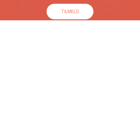
TILMELD
Kontakt Advodan
Njalsgade 76
2300 København S
kontakt@advodan.dk
29795185