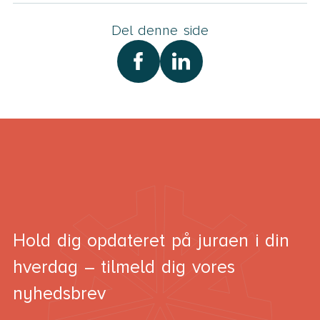
Del denne side
Hold dig opdateret på juraen i din
hverdag – tilmeld dig vores
nyhedsbrev