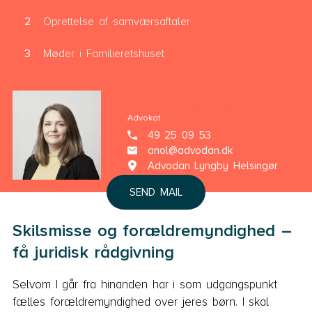
Oprettelse af samværsaftaler
Møder i Familieretshuset
Ann-Louise Fjeldborg
Advokat
49 25 09 53
anol@advodan.dk
Advodan Lyngby Helsingør
SEND MAIL
Skilsmisse og forældremyndighed –
få juridisk rådgivning
Selvom I går fra hinanden har i som udgangspunkt
fælles forældremyndighed over jeres børn. I skal