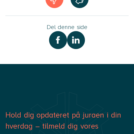
Del denne side
Hold dig opdateret på juraen i din
hverdag – tilmeld dig vores