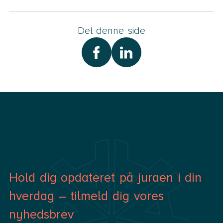
Del denne side
Hold dig opdateret på juraen i din
hverdag – tilmeld dig vores
nyhedsbrev