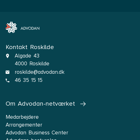
Jeg bruger min fritid med min familie, hvor vi gerne
tager på alskens udflugter.
Jeg elsker at se fodbold og især opleve det ”live”,
hvilket desværre sker for sjældent.
Kontakt Roskilde
Algade 43
4000 Roskilde
roskilde@advodan.dk
46 35 15 15
Om Advodan-netværket
Medarbejdere
Arrangementer
Advodan Business Center