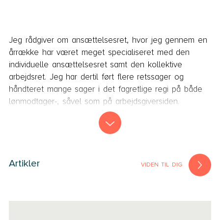
Jeg rådgiver om ansættelsesret, hvor jeg gennem en
årrække har været meget specialiseret med den
individuelle ansættelsesret samt den kollektive
arbejdsret. Jeg har dertil ført flere retssager og
håndteret mange sager i det fagretlige regi på både
lønmodtager-, såvel som på arbejdsgiversiden.
For mig er det vigtigt at være en del af processen så
tidligt som muligt, og gerne inden tvisten er opstået.
Rigtig mange ansættelsesretlige tvister kan forhindres,
såfremt de håndteres korrekt fra start, hvorfor jeg
Artikler
VIDEN TIL DIG
gerne tilbyder en drøftelse af problemstillingen
ganske uforpligtende.