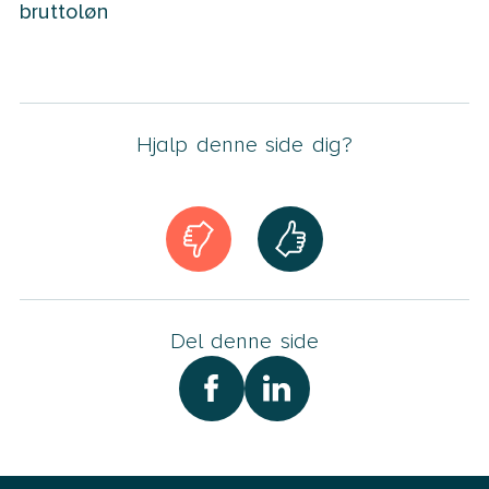
økonomiske investering i deres liv. Jeg yder en 100
bruttoløn
pct. uafhængig certificeret rådgivning, når du skal
købe eller sælge bolig.
Det er vigtigt at vælge en Boligadvokat så tidligt i
forløbet som muligt. Jo tidligere kontakt – jo mere
Hjalp denne side dig?
kan jeg hjælpe med. I den forbindelse er det vigtigt at
holde sig for øje, at ejendomsmægler varetager
sælgers interesser – det er Boligadvokaten der
varetager boligkøbernes interesser.
Jeg har et stort kendskab til lokalområdet i Roskilde,
Vestegnen samt omegn.
Del denne side
Som Boligadvokat tilbyder jeg et gratis og
uforpligtende formøde om handel af og med fast
ejendom.