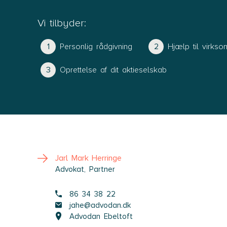
Vi tilbyder:
Personlig rådgivning
Hjælp til virks
Oprettelse af dit aktieselskab
Jarl Mark Herringe
Advokat, Partner
86 34 38 22
jahe@advodan.dk
Advodan Ebeltoft