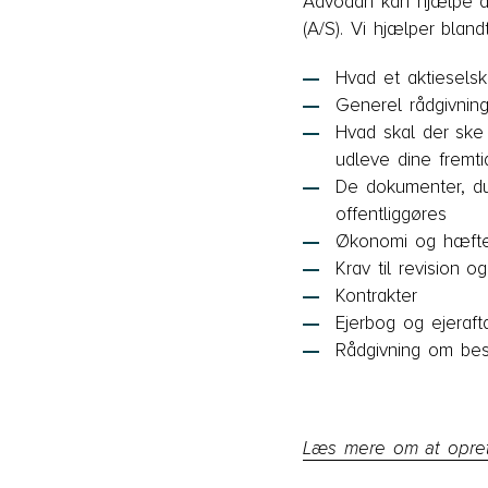
Advodan kan hjælpe di
(A/S). Vi hjælper blan
Hvad et aktieselsk
Generel rådgivnin
Hvad skal der ske 
udleve dine fremt
De dokumenter, du
offentliggøres
Økonomi og hæfte
Krav til revision o
Kontrakter
Ejerbog og ejeraft
Rådgivning om bes
Læs mere om at oprett