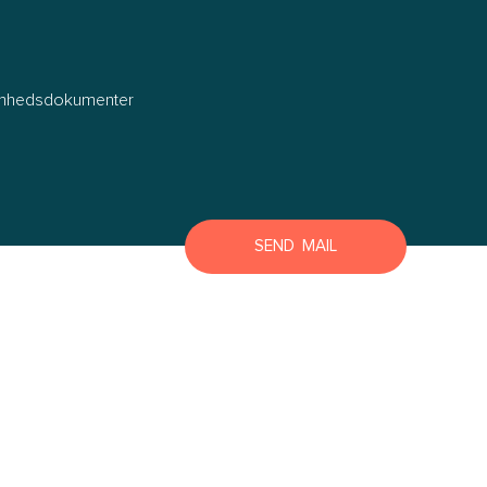
Lyngby Helsingør
Næstved
Roskilde
omhedsdokumenter
Slagelse
Store Heddinge
Bornholm
Bornholm
SEND MAIL