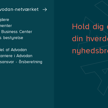
vodan-netværket
jdere
Hold dig 
menter
 Business Center
din hverd
s bestyrelse
nyhedsbr
del af Advodan
arriere i Advodan
ansvar - årsberetning