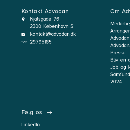
Kontakt Advodan
Om Ad
Njalsgade 76
Medarbe
2300 København S
Arrange
kontakt@advodan.dk
Advodan
29795185
Advodan
Presse
Bliv en 
Job og k
Samfunds
2024
Følg os
LinkedIn