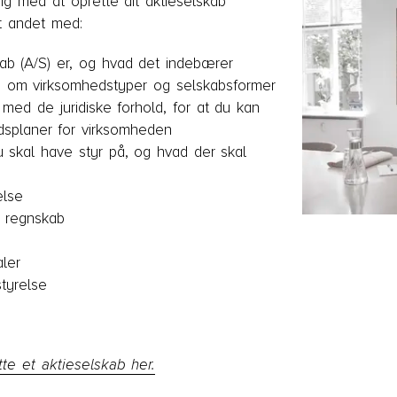
g med at oprette dit aktieselskab
dt andet med:
ab (A/S) er, og hvad det indebærer
g om virksomhedstyper og selskabsformer
med de juridiske forhold, for at du kan
idsplaner for virksomheden
 skal have styr på, og hvad der skal
lse
g regnskab
aler
tyrelse
e et aktieselskab her.