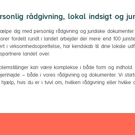
onlig rådgivning, lokal indsigt og ju
lpe dig med personlig rådgivning og juridiske dokumenter in
rer fordelt rundt i landet arbejder der mere end 100 jurist
t i virksomhedsoprettelse, har kendskab til dine lokale ud
gspartnere landet over.
roblemstillinger kan være komplekse i både form og indhold. 
jenhøjde – både i vores rådgivning og dokumenter. Vi star
hjælp, hvis du er i tvivl om, hvilken rådgivning eller hvilke