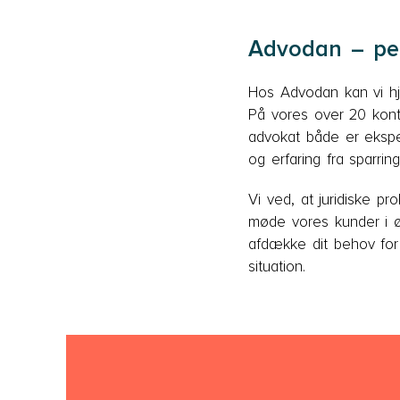
Advodan – pers
Hos Advodan kan vi hjæ
På vores over 20 konto
advokat både er eksper
og erfaring fra sparrin
Vi ved, at juridiske p
møde vores kunder i ø
afdække dit behov for 
situation.