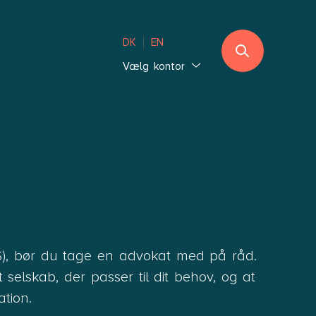
DK
EN
Vælg kontor
Jylland
Ebeltoft
Sønderjylland
Thisted
Vejle Hedensted
Aalborg & Brønderslev
Sjælland
/S), bør du tage en advokat med på råd.
Glostrup København
selskab, der passer til dit behov, og at
Holbæk København
tion.
Lolland-Falster