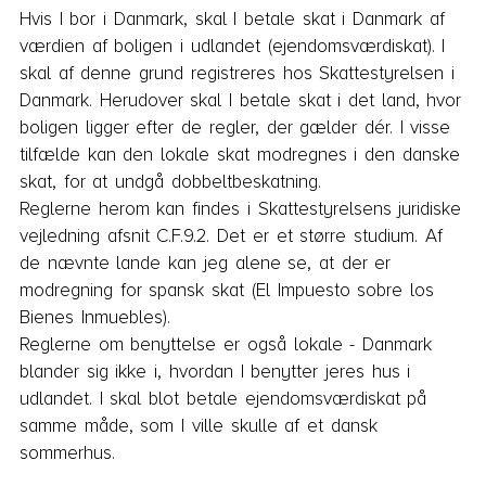
Hvis I bor i Danmark, skal I betale skat i Danmark af 
Venlig hilsen
værdien af boligen i udlandet (ejendomsværdiskat). I 
skal af denne grund registreres hos Skattestyrelsen i 
Danmark. Herudover skal I betale skat i det land, hvor 
boligen ligger efter de regler, der gælder dér. I visse 
tilfælde kan den lokale skat modregnes i den danske 
skat, for at undgå dobbeltbeskatning.

Reglerne herom kan findes i Skattestyrelsens juridiske 
vejledning afsnit C.F.9.2. Det er et større studium. Af 
de nævnte lande kan jeg alene se, at der er 
modregning for spansk skat (El Impuesto sobre los 
Bienes Inmuebles).

Reglerne om benyttelse er også lokale - Danmark 
blander sig ikke i, hvordan I benytter jeres hus i 
udlandet. I skal blot betale ejendomsværdiskat på 
samme måde, som I ville skulle af et dansk 