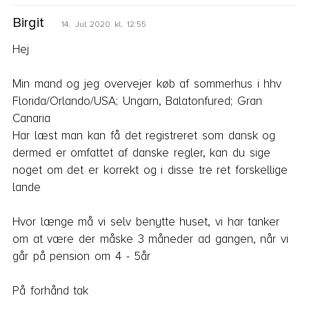
Birgit
14. Jul 2020 kl. 12:55
Hej

Min mand og jeg overvejer køb af sommerhus i hhv 
Florida/Orlando/USA; Ungarn, Balatonfured; Gran 
Canaria

Har læst man kan få det registreret som dansk og 
dermed er omfattet af danske regler, kan du sige 
noget om det er korrekt og i disse tre ret forskellige 
lande

Hvor længe må vi selv benytte huset, vi har tanker 
om at være der måske 3 måneder ad gangen, når vi 
går på pension om 4 - 5år

På forhånd tak
