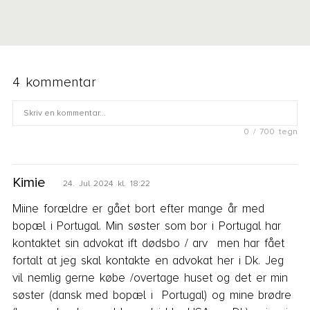
4 kommentar
0 / 700 tegn
Fornavn
Kimie
24. Jul 2024 kl. 18:22
E-mail
Miine forældre er gået bort efter mange år med 
bopæl i Portugal. Min søster som bor i Portugal har 
Jeg accepterer, at mit spørgsmål og mit fornavn bliver
kontaktet sin advokat ift dødsbo / arv  men har fået 
vist på siden. Læs mere om, hvordan vi behandler og
fortalt at jeg skal kontakte en advokat her i Dk. Jeg 
opbevarer dine data i Advodans
Persondatapolitik
.
vil nemlig gerne købe /overtage huset og det er min 
søster (dansk med bopæl i  Portugal) og mine brødre 