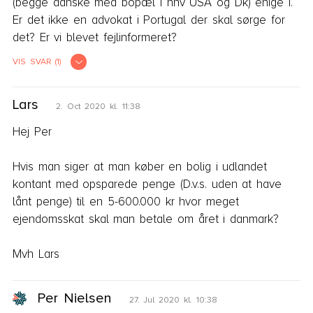
(begge danske med bopæl i hhv USA og Dk) enige i.  

Er det ikke en advokat i Portugal der skal sørge for 
det? Er vi blevet fejlinformeret?
VIS SVAR (1)
Per Nielsen
20. Aug 2024 kl. 06:49
Lars
2. Oct 2020 kl. 11:38
I skal først og fremmest få afklaret, om dødsboet 
skal berigtiges i Portugal. Det skal en advokat dér 
Hej Per 

hjælpe med. Det kan tænkes, at der skal findes 
oplysninger i Danmark for, at advokaten kan svare. 
Hvis man siger at man køber en bolig i udlandet 
Reglerne om skifte i Portugal er meget anderledes 
kontant med opsparede penge (D.v.s. uden at have 
end de regler, vi kender i Danmark.

lånt penge) til en 5-600.000 kr hvor meget 
Hvis skiftet foregår i Portugal, skal der ikke betales 
ejendomsskat skal man betale om året i danmark?

boafgift i Danmark.

Der er ikke noget i danske regler, der gør, at du 
Mvh Lars
ikke kan blive medejer af huset. Men I skal 
undersøge, om der i Portugal er regler for 
Per Nielsen
27. Jul 2020 kl. 10:38
udlændinges køb af helårsbolig.
