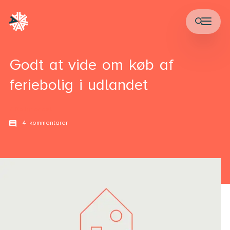
Godt at vide om køb af
feriebolig i udlandet
Bolighandel
4 kommentarer