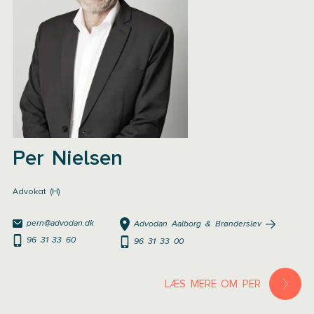
Per Nielsen
Advokat (H)
pern@advodan.dk
Advodan Aalborg & Brønderslev
96 31 33 60
96 31 33 00
LÆS MERE OM PER