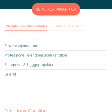
SE VORES PRISER HER
Udvalgte ekspertiseområder
Erfaring og resultater
Erhvervsejendomme
Professionel ejendomsadministration
Entreprise & byggeprojekter
Lejeret
Om Hans Christian