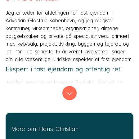
Jeg er leder for afdelingen for fast ejendom i
Advodan Glostrup København
, og jeg rådgiver
kommuner, virksomheder, organisationer, almene
boligselskaber og private på specialistniveau primært
med køb/salg, projektudvikling, byggeri og lejeret, og
jeg har i de seneste 15 år været involveret i sager
om alle væsentlige juridiske aspekter af fast ejendom.
Ekspert i fast ejendom og offentlig ret
Jeg har gennem en længere årrække rådgivet en
række kommuner om kommunal arealudvikling og
bistået i mere end 50 offentlige udbud af ejendomme
og storparceller og har erfaring med udbygnings- og
projektudviklingsaftaler, ekspropriation, vejret samt de
planmæssige og juridiske rammer som offentlige
Mere om Hans Christian
myndigheder kan operere indenfor.