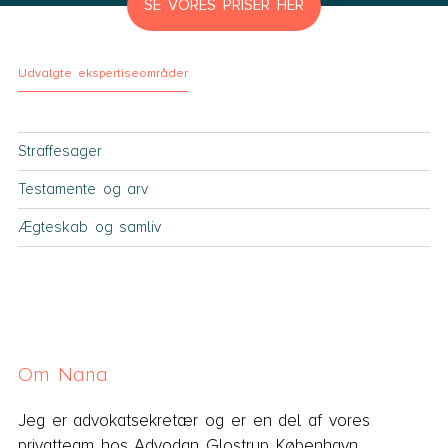
SE VORES PRISER HER
Udvalgte ekspertiseområder
Straffesager
Testamente og arv
Ægteskab og samliv
Om Nana
Jeg er advokatsekretær og er en del af vores
privatteam hos
Advodan Glostrup København
.