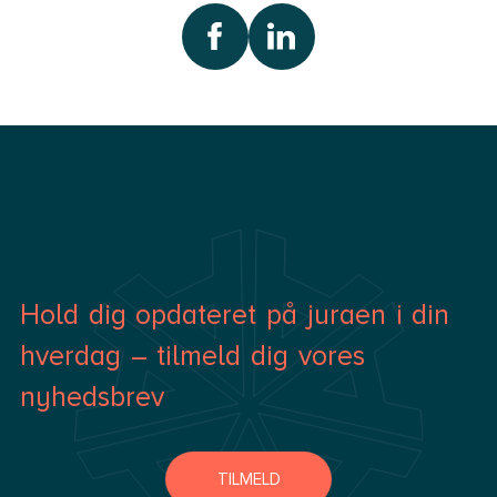
Hold dig opdateret på juraen i din
hverdag – tilmeld dig vores
nyhedsbrev
TILMELD