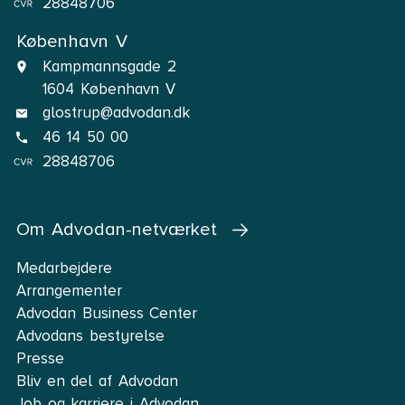
28848706
København V
Kampmannsgade 2
1604 København V
glostrup@advodan.dk
46 14 50 00
28848706
Om Advodan-netværket
Medarbejdere
Arrangementer
Advodan Business Center
Advodans bestyrelse
Presse
Bliv en del af Advodan
Job og karriere i Advodan