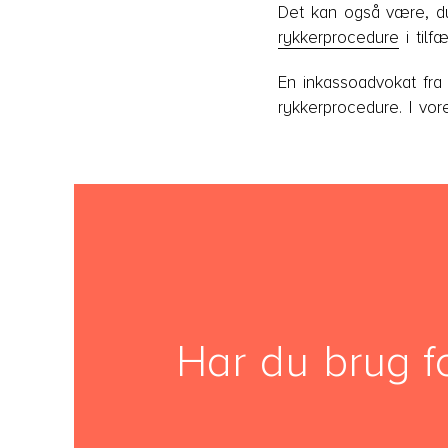
Det kan også være, du 
rykkerprocedure
i tilf
En inkassoadvokat fra
rykkerprocedure. I vo
Har du brug f