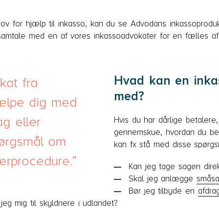
ov for hjælp til inkasso, kan du se Advodans inkassoproduk
samtale med en af vores inkassoadvokater for en fælles af
Hvad kan en inka
kat fra
med?
ælpe dig med
ag eller
Hvis du har dårlige betalere
gennemskue, hvordan du beds
pørgsmål om
kan fx stå med disse spørgs
erprocedure.
Kan jeg tage sagen dire
Skal jeg anlægge
smås
Bør jeg tilbyde en
afdra
jeg mig til skyldnere i udlandet?