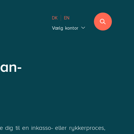
DK
EN
Vælg kontor
Jylland
Ebeltoft
Sønderjylland
an-
Thisted
Vejle Hedensted
Aalborg & Brønderslev
Sjælland
Glostrup København
Holbæk København
 dig til en inkasso- eller rykkerproces,
Lolland-Falster