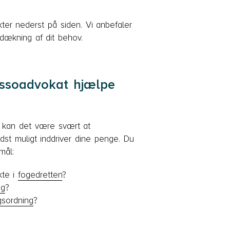
ter nederst på siden. Vi anbefaler
dækning af dit behov.
ssoadvokat hjælpe
, kan det være svært at
t muligt inddriver dine penge. Du
mål:
kte i
fogedretten
?
ag
?
gsordning
?