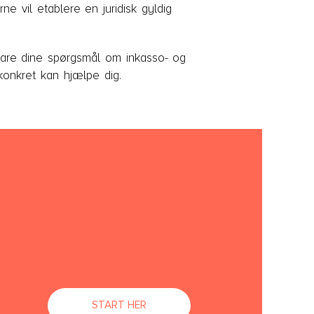
 vil etablere en juridisk gyldig
vare dine spørgsmål om inkasso- og
konkret kan hjælpe dig.
START HER