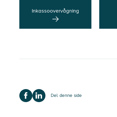
Inkassoovervågning
Del denne side