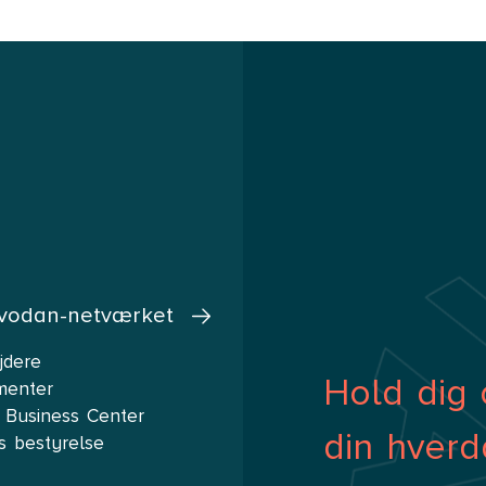
vodan-netværket
jdere
Hold dig 
menter
 Business Center
din hverd
s bestyrelse