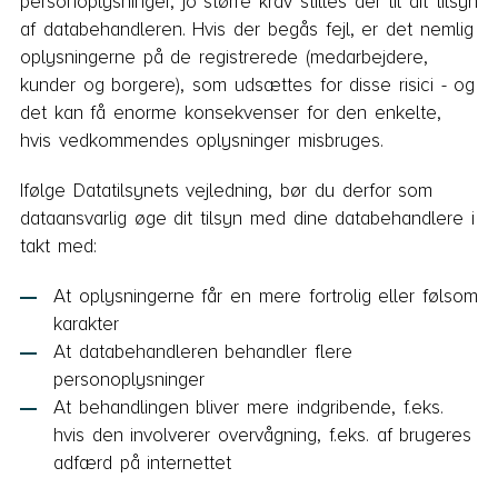
personoplysninger, jo større krav stilles der til dit tilsyn
af databehandleren. Hvis der begås fejl, er det nemlig
oplysningerne på de registrerede (medarbejdere,
kunder og borgere), som udsættes for disse risici - og
det kan få enorme konsekvenser for den enkelte,
hvis vedkommendes oplysninger misbruges.
Ifølge Datatilsynets vejledning, bør du derfor som
dataansvarlig øge dit tilsyn med dine databehandlere i
takt med:
At oplysningerne får en mere fortrolig eller følsom
karakter
At databehandleren behandler flere
personoplysninger
At behandlingen bliver mere indgribende, f.eks.
hvis den involverer overvågning, f.eks. af brugeres
adfærd på internettet