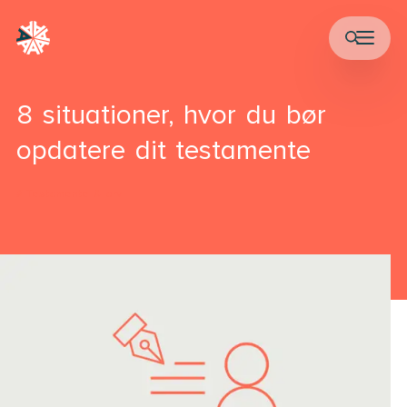
8 situationer, hvor du bør
opdatere dit testamente
Testamente & arv