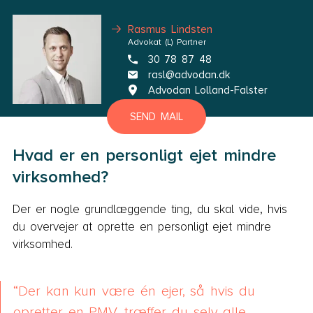
Rasmus Lindsten
Advokat (L) Partner
30 78 87 48
rasl@advodan.dk
Advodan Lolland-Falster
SEND MAIL
Hvad er en personligt ejet mindre
virksomhed?
Der er nogle grundlæggende ting, du skal vide, hvis
du overvejer at oprette en personligt ejet mindre
virksomhed.
Der kan kun være én ejer, så hvis du
opretter en PMV, træffer du selv alle