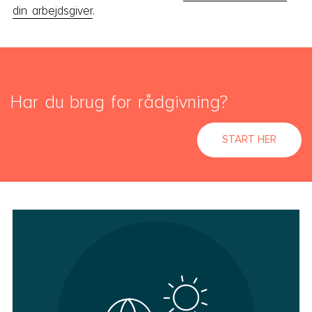
din arbejdsgiver
.
Har du brug for rådgivning?
START HER