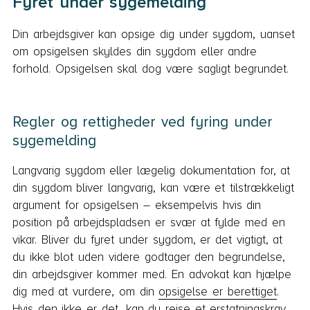
Fyret under sygemelding
Din arbejdsgiver kan opsige dig under sygdom, uanset
om opsigelsen skyldes din sygdom eller andre
forhold. Opsigelsen skal dog være sagligt begrundet.
Regler og rettigheder ved fyring under
sygemelding
Langvarig sygdom eller lægelig dokumentation for, at
din sygdom bliver langvarig, kan være et tilstrækkeligt
argument for opsigelsen – eksempelvis hvis din
position på arbejdspladsen er svær at fylde med en
vikar. Bliver du fyret under sygdom, er det vigtigt, at
du ikke blot uden videre godtager den begrundelse,
din arbejdsgiver kommer med. En advokat kan hjælpe
dig med at vurdere, om din
opsigelse er berettiget
.
Hvis den ikke er det, kan du rejse et erstatningskrav,