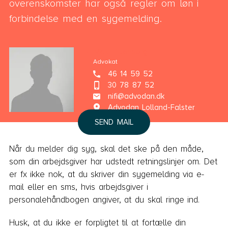
overenskomster har også regler om løn i
forbindelse med en sygemelding.
Nick Filtenborg
Advokat
46 14 59 52
30 78 87 52
nifi@advodan.dk
Advodan Lolland-Falster
SEND MAIL
Når du melder dig syg, skal det ske på den måde,
som din arbejdsgiver har udstedt retningslinjer om. Det
er fx ikke nok, at du skriver din sygemelding via e-
mail eller en sms, hvis arbejdsgiver i
personalehåndbogen angiver, at du skal ringe ind.
Husk, at du ikke er forpligtet til at fortælle din