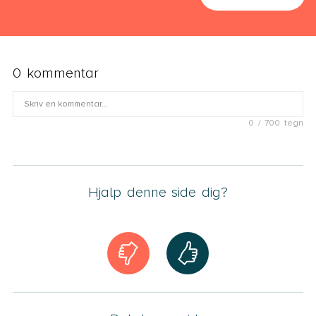
0 kommentar
0 / 700 tegn
Fornavn
Hjalp denne side dig?
E-mail
Jeg accepterer, at mit spørgsmål og mit fornavn bliver
vist på siden. Læs mere om, hvordan vi behandler og
opbevarer dine data i Advodans
Persondatapolitik
.