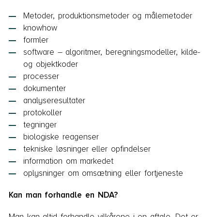
Metoder, produktionsmetoder og målemetoder
knowhow
formler
software – algoritmer, beregningsmodeller, kilde-
og objektkoder
processer
dokumenter
analyseresultater
protokoller
tegninger
biologiske reagenser
tekniske løsninger eller opfindelser
information om markedet
oplysninger om omsætning eller fortjeneste
Kan man forhandle en NDA?
Man kan altid forhandle vilkårene i en aftale. Det er