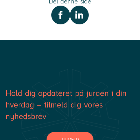
Del denne side
Hold dig opdateret på juraen i din
hverdag – tilmeld dig vores
nyhedsbrev
TILMELD