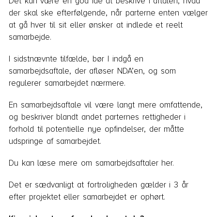
Det kan være en god ide at beskrive i aftalen, hvad
der skal ske efterfølgende, når parterne enten vælger
at gå hver til sit eller ønsker at indlede et reelt
samarbejde.
I sidstnævnte tilfælde, bør I indgå en
samarbejdsaftale, der afløser NDA’en, og som
regulerer samarbejdet nærmere.
En samarbejdsaftale vil være langt mere omfattende,
og beskriver blandt andet parternes rettigheder i
forhold til potentielle nye opfindelser, der måtte
udspringe af samarbejdet.
Du kan læse mere om samarbejdsaftaler her.
Det er sædvanligt at fortroligheden gælder i 3 år
efter projektet eller samarbejdet er ophørt.