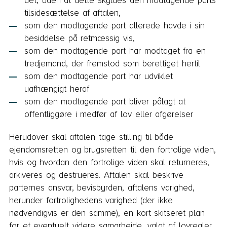
det, uden at dette skyldes den modtagende parts
tilsidesættelse af aftalen,
som den modtagende part allerede havde i sin
besiddelse på retmæssig vis,
som den modtagende part har modtaget fra en
tredjemand, der fremstod som berettiget hertil
som den modtagende part har udviklet
uafhængigt heraf
som den modtagende part bliver pålagt at
offentliggøre i medfør af lov eller afgørelser
Herudover skal aftalen tage stilling til både
ejendomsretten og brugsretten til den fortrolige viden,
hvis og hvordan den fortrolige viden skal returneres,
arkiveres og destrueres. Aftalen skal beskrive
parternes ansvar, bevisbyrden, aftalens varighed,
herunder fortrolighedens varighed (der ikke
nødvendigvis er den samme), en kort skitseret plan
for et eventuelt videre samarbejde, valgt af lovregler