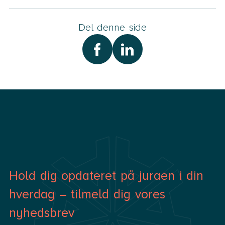
Del denne side
Hold dig opdateret på juraen i din
hverdag – tilmeld dig vores
nyhedsbrev