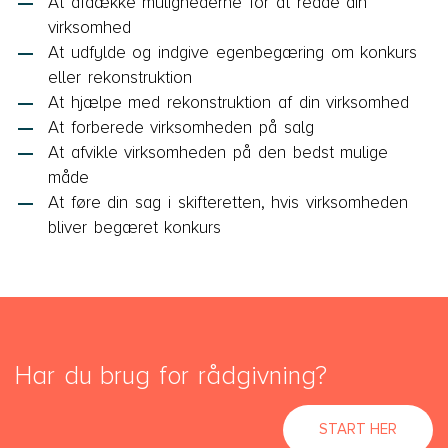
At afdække mulighederne for at redde din
virksomhed
At udfylde og indgive egenbegæring om konkurs
eller rekonstruktion
At hjælpe med rekonstruktion af din virksomhed
At forberede virksomheden på salg
At afvikle virksomheden på den bedst mulige
måde
At føre din sag i skifteretten, hvis virksomheden
bliver begæret konkurs
Har du brug for rådgivning?
START HER