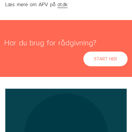
Læs mere om APV på
at.dk
Har du brug for rådgivning?
START HER