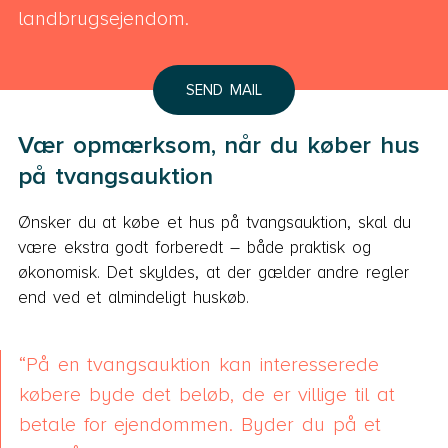
landbrugsejendom.
SEND MAIL
Vær opmærksom, når du køber hus
på tvangsauktion
Ønsker du at købe et hus på tvangsauktion, skal du
være ekstra godt forberedt – både praktisk og
økonomisk. Det skyldes, at der gælder andre regler
end ved et almindeligt huskøb.
På en tvangsauktion kan interesserede
købere byde det beløb, de er villige til at
betale for ejendommen. Byder du på et