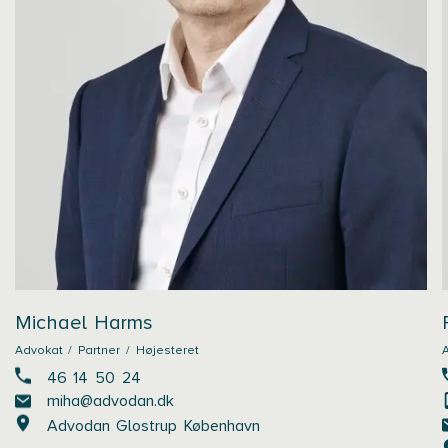
Michael Harms
Advokat / Partner / Højesteret
A
46 14 50 24
miha@advodan.dk
Advodan Glostrup København