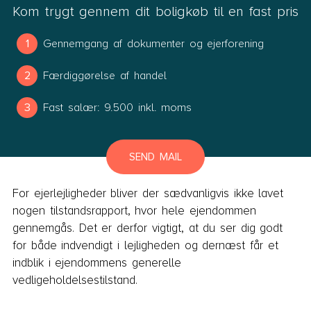
Kom trygt gennem dit boligkøb til en fast pris
Gennemgang af dokumenter og ejerforening
Færdiggørelse af handel
Fast salær: 9.500 inkl. moms
SEND MAIL
For ejerlejligheder bliver der sædvanligvis ikke lavet
nogen tilstandsrapport, hvor hele ejendommen
gennemgås. Det er derfor vigtigt, at du ser dig godt
for både indvendigt i lejligheden og dernæst får et
indblik i ejendommens generelle
vedligeholdelsestilstand.