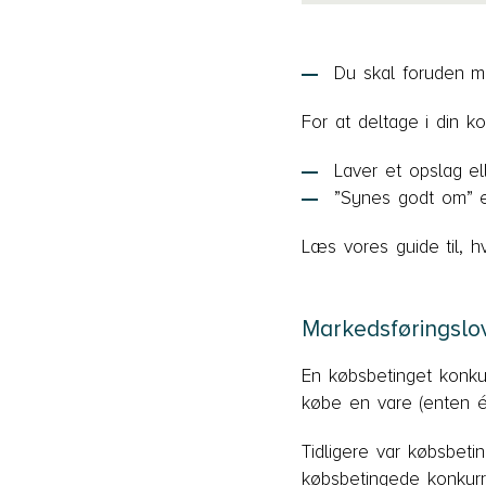
Du skal foruden m
For at deltage i din k
Laver et opslag e
”Synes godt om” e
Læs vores guide til, h
Markedsføringslo
En købsbetinget konkur
købe en vare (enten 
Tidligere var købsbeti
købsbetingede konkurr