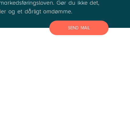
r markedsføringsloven. Gør du ikke det,
Lyngby Helsingør
der og et dårligt omdømme.
Næstved
Roskilde
SEND MAIL
Slagelse
Store Heddinge
Bornholm
Bornholm