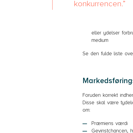
konkurrencen.
eller ydelser forb
medium
Se den fulde liste ove
Markedsførings
Foruden korrekt indhen
Disse skal være tydel
om:
Præmiens værdi
Gevinstchancen, h