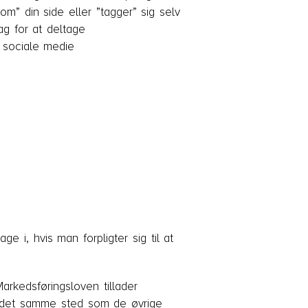
om” din side eller ”tagger” sig selv
ag for at deltage
 sociale medie
 i, hvis man forpligter sig til at
arkedsføringsloven tillader
t det samme sted som de øvrige