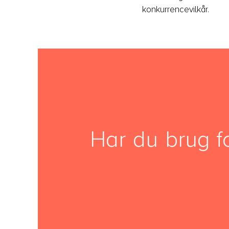
konkurrencevilkår.
Har du brug f