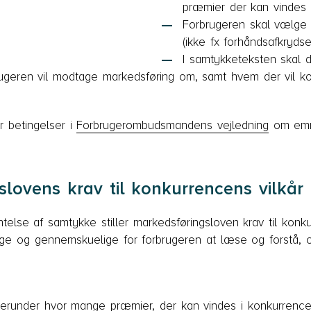
præmier der kan vindes
Forbrugeren skal vælge
(ikke fx forhåndsafkrydset
I samtykketeksten skal d
rugeren vil modtage markedsføring om, samt hvem der vil ko
r betingelser i
Forbrugerombudsmandens vejledning
om emn
lovens krav til konkurrencens vilkår 
telse af samtykke stiller markedsføringsloven krav til konku
ige og gennemskuelige for forbrugeren at læse og forstå,
erunder hvor mange præmier, der kan vindes i konkurrenc