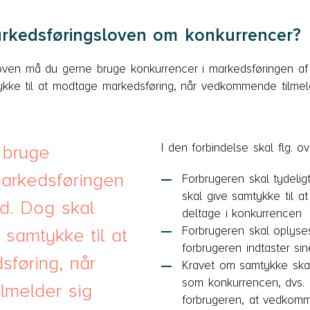
rkedsføringsloven om konkurrencer?
oven må du gerne bruge konkurrencer i markedsføringen af d
ykke til at modtage markedsføring, når vedkommende tilmel
I den forbindelse skal flg. o
t bruge
markedsføringen
Forbrugeren skal tydel
skal give samtykke til a
d. Dog skal
deltage i konkurrencen
Forbrugeren skal oplys
 samtykke til at
forbrugeren indtaster si
føring, når
Kravet om samtykke ska
som konkurrencen, dvs. d
lmelder sig
forbrugeren, at vedkom