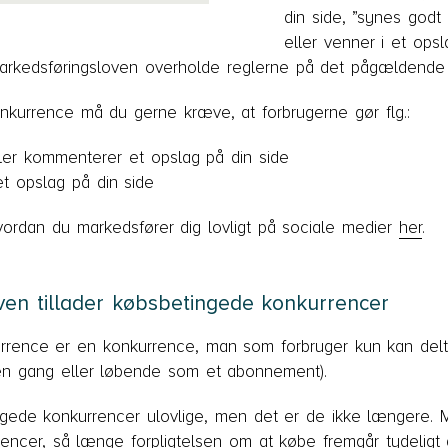
din side, ”synes godt 
eller venner i et opsl
arkedsføringsloven overholde reglerne på det pågældende
onkurrence må du gerne kræve, at forbrugerne gør flg.:
ller kommenterer et opslag på din side
t opslag på din side
vordan du markedsfører dig lovligt på sociale medier
her
.
ven tillader købsbetingede konkurrencer
rence er en konkurrence, man som forbruger kun kan deltage
én gang eller løbende som et abonnement).
ngede konkurrencer ulovlige, men det er de ikke længere. M
encer, så længe forpligtelsen om at købe fremgår tydelig