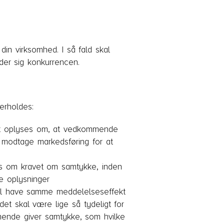
in virksomhed. I så fald skal
der sig konkurrencen.
verholdes:
igt oplyses om, at vedkommende
t modtage markedsføring for at
es om kravet om samtykke, inden
ne oplysninger
l have samme meddelelseseffekt
et skal være lige så tydeligt for
mende giver samtykke, som hvilke