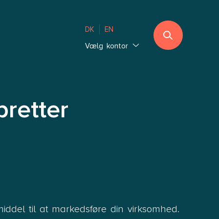
DK
EN
Vælg kontor
Jylland
Ebeltoft
Sønderjylland
retter
Thisted
Vejle Hedensted
Aalborg & Brønderslev
Sjælland
Glostrup København
Holbæk København
del til at markedsføre din virksomhed.
Lolland-Falster