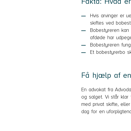
Fakta: Hvad er
Hvis arvinger er ue
skiftes ved bobest
Bobestyreren kan 
afdøde har udpeget
Bobestyreren fung
Et bobestyrerbo s
Få hjælp af en
En advokat fra Advoda
og salget. Vi står klar
med privat skifte, ell
dag for en uforpligten