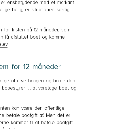
te er ensbetydende med et markant
ige bolig, er situationen særlig
 for fristen på 12 måneder, som
 kan få afsluttet boet og komme
slev
.
rem for 12 måneder
vælge at arve boligen og holde den
n
bobestyrer
til at varetage boet og
 enten kan være den offentlige
e betale boafgift af. Men det er
gerne kommer til at betale boafgift