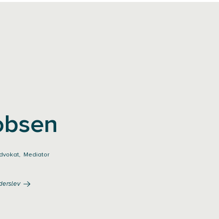
obsen
advokat, Mediator
derslev