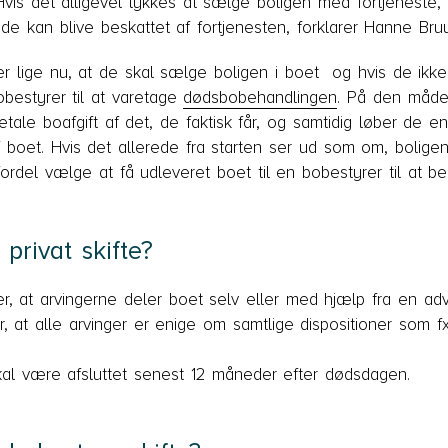
 Hvis det alligevel lykkes at sælge boligen med fortjeneste
 kan blive beskattet af fortjenesten, forklarer Hanne Bru
e er lige nu, at de skal sælge boligen i boet og hvis de ik
obestyrer til at varetage
dødsbobehandlingen
. På den måde 
etale boafgift af det, de faktisk får, og samtidig løber de e
 boet. Hvis det allerede fra starten ser ud som om, bolige
rdel vælge at få udleveret boet til en bobestyrer til at b
privat skifte?
der, at arvingerne deler boet selv eller med hjælp fra en adv
er, at alle arvinger er enige om samtlige dispositioner som f
al være afsluttet senest 12 måneder efter dødsdagen.