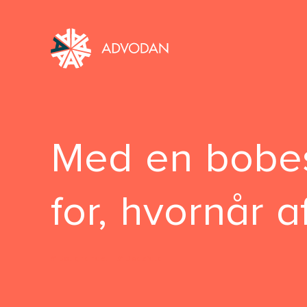
Med en bobest
for, hvornår 
Bolighandel
Dødsfald