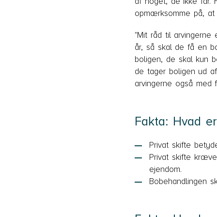
af noget, de ikke får.
opmærksomme på, at de
"Mit råd til arvingern
år, så skal de få en b
boligen, de skal kun b
de tager boligen ud af
arvingerne også med fo
Fakta: Hvad er 
Privat skifte bety
Privat skifte kræv
ejendom.
Bobehandlingen sk