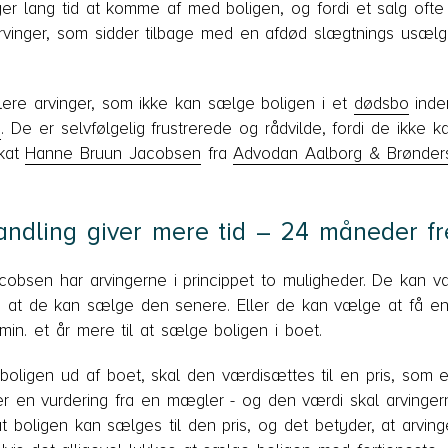
ager lang tid at komme af med boligen, og fordi et salg of
arvinger, som sidder tilbage med en afdød slægtnings usælgel
flere arvinger, som ikke kan sælge boligen i et
dødsbo
inden
e
. De er selvfølgelig frustrerede og rådvilde, fordi de ikke
okat
Hanne Bruun Jacobsen
fra
Advodan Aalborg & Brønder
andling giver mere tid – 24 måneder f
cobsen har arvingerne i princippet to muligheder. De kan 
, at de kan sælge den senere. Eller de kan vælge at få e
in. et år mere til at sælge boligen i boet.
 boligen ud af boet, skal den værdisættes til en pris, som
r en vurdering fra en mægler - og den værdi skal arvingern
, at boligen kan sælges til den pris, og det betyder, at arvin