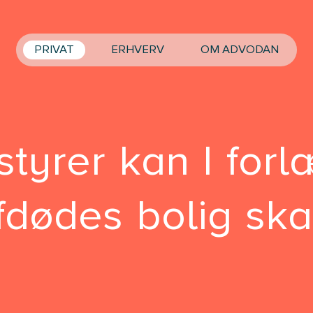
PRIVAT
ERHVERV
OM ADVODAN
yrer kan I forl
afdødes bolig sk