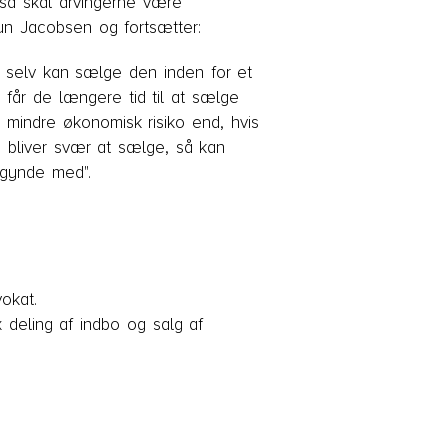
, så skal arvingerne være
un Jacobsen og fortsætter:
ke selv kan sælge den inden for et
får de længere tid til at sælge
n mindre økonomisk risiko end, hvis
n bliver svær at sælge, så kan
egynde med".
okat.
x deling af indbo og salg af