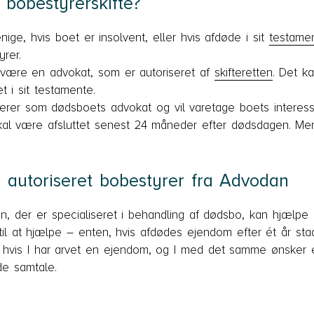
 bobestyrerskifte?
nige, hvis boet er insolvent, eller hvis afdøde i sit
testame
yrer.
være en advokat, som er autoriseret af
skifteretten
. Det k
 i sit testamente.
erer som dødsboets advokat og vil varetage boets interess
kal være afsluttet senest 24 måneder efter dødsdagen. Me
 autoriseret bobestyrer fra Advodan
n, der er specialiseret i behandling af dødsbo, kan hjælpe
 til at hjælpe – enten, hvis afdødes ejendom efter ét år stad
er hvis I har arvet en ejendom, og I med det samme ønsker en
de samtale.