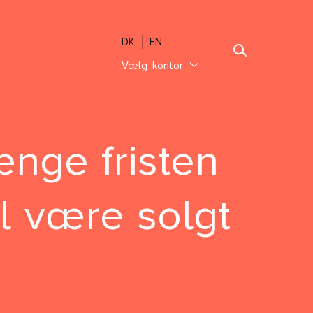
DK
EN
Vælg kontor
Jylland
Ebeltoft
Sønderjylland
ænge fristen
Thisted
Vejle Hedensted
al være solgt
Aalborg & Brønderslev
Sjælland
Glostrup København
Holbæk København
Lolland-Falster