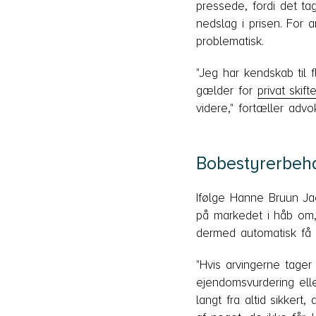
pressede, fordi det t
nedslag i prisen. For 
problematisk.
"Jeg har kendskab til 
gælder for
privat skift
videre," fortæller adv
Bobestyrerbeh
Ifølge Hanne Bruun Ja
på markedet i håb om
dermed automatisk få m
"Hvis arvingerne tager
ejendomsvurdering elle
langt fra altid sikkert