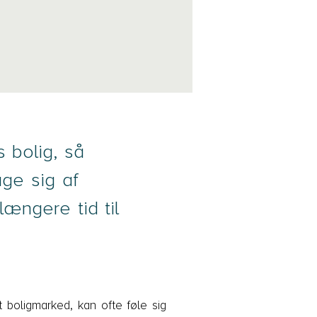
 bolig, så
age sig af
ængere tid til
 boligmarked, kan ofte føle sig