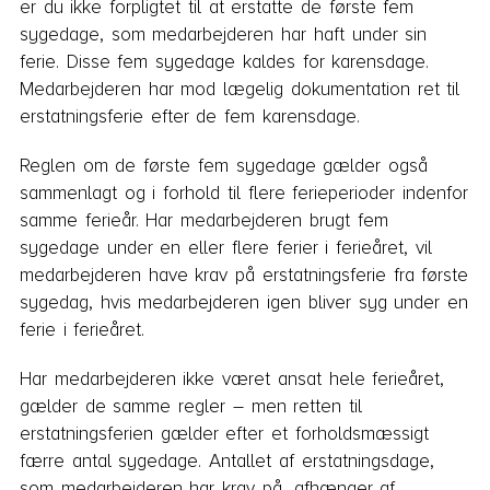
er du ikke forpligtet til at erstatte de første fem
sygedage, som medarbejderen har haft under sin
ferie. Disse fem sygedage kaldes for karensdage.
Medarbejderen har mod lægelig dokumentation ret til
erstatningsferie efter de fem karensdage.
Reglen om de første fem sygedage gælder også
sammenlagt og i forhold til flere ferieperioder indenfor
samme ferieår. Har medarbejderen brugt fem
sygedage under en eller flere ferier i ferieåret, vil
medarbejderen have krav på erstatningsferie fra første
sygedag, hvis medarbejderen igen bliver syg under en
ferie i ferieåret.
Har medarbejderen ikke været ansat hele ferieåret,
gælder de samme regler – men retten til
erstatningsferien gælder efter et forholdsmæssigt
færre antal sygedage. Antallet af erstatningsdage,
som medarbejderen har krav på, afhænger af