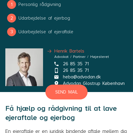
Personlig rådgivning
Udarbejdelse af ejerbog
Udarbejdelse af ejeraftale
Henrik Bartels
Advokat / Partner / Højesteret
26 85 35 71
26 85 35 71
heba@advodan.dk
Advodan Glostrup København
SEND MAIL
Få hjælp og rådgivning til at lave
ejeraftale og ejerbog
En ejeraftale er en juridisk bindende aftale mellem dig