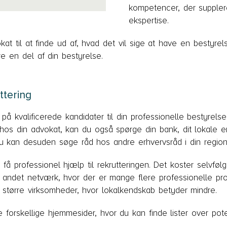
kompetencer, der suppler
ekspertise.
at til at finde ud af, hvad det vil sige at have en bestyrels
e en del af din bestyrelse.
uttering
 på kvalificerede kandidater til din professionelle bestyrels
 hos din advokat, kan du også spørge din bank, dit lokale 
u kan desuden søge råd hos andre erhvervsråd i din region
å professionel hjælp til rekrutteringen. Det koster selvfø
t andet netværk, hvor der er mange flere professionelle pro
 større virksomheder, hvor lokalkendskab betyder mindre.
re forskellige hjemmesider, hvor du kan finde lister over p