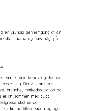
med en grundig gennemgang af din
sesmedlemmerne og have styr på
ov
bestemmer dine behov og dermed
mmensætning. Din virksomheds
else, branche, markedssituation og
l er alt sammen med til at
styrelse skal se ud.
kal kunne tilføre viden og nye