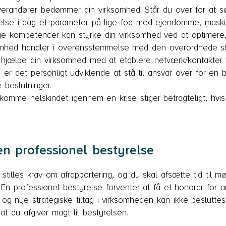
erandører bedømmer din virksomhed. Står du over for at søg
else i dag et parameter på lige fod med ejendomme, maskin
ige kompetencer kan styrke din virksomhed ved at optimere
ksomhed handler i overensstemmelse med den overordnede str
 hjælpe din virksomhed med at etablere netværk/kontakter t
 er det personligt udviklende at stå til ansvar over for en b
 beslutninger.
komme helskindet igennem en krise stiger betragteligt, hvi
n professionel bestyrelse
r stilles krav om afrapportering, og du skal afsætte tid til
En professionel bestyrelse forventer at få et honorar for ar
 og nye strategiske tiltag i virksomheden kan ikke besluttes
at du afgiver magt til bestyrelsen.