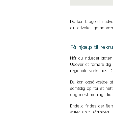
Du kan bruge din advok
din advokat gerne vær
Få hjælp til rekr
Når du indleder jagten
Udover at forhøre dig
regionale væksthus. D
Du kan også vælge at f
samtidig op for et hel
dog mest mening i lidt
Endelig findes der fle
stiller sig til rådighed.