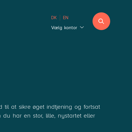
DK
EN
Vælg kontor
Jylland
Ebeltoft
Sønderjylland
Thisted
Vejle Hedensted
Aalborg & Brønderslev
Sjælland
il at sikre øget indtjening og fortsat
Glostrup København
u har en stor, lille, nystartet eller
Holbæk København
Lolland-Falster