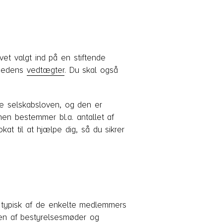
et valgt ind på en stiftende
mhedens
vedtægter
. Du skal også
ge selskabsloven, og den er
nen bestemmer bl.a. antallet af
t til at hjælpe dig, så du sikrer
r typisk af de enkelte medlemmers
den af bestyrelsesmøder og