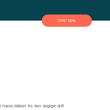
Lyngby Helsingør
Næstved
SEND MAIL
Roskilde
Slagelse
Store Heddinge
Bornholm
Bornholm
t hæve blikket fra den daglige drift.