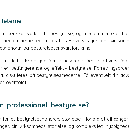
iteterne
em der skal sidde I din bestyrelse, og medlemmerne er blev
al medlemmerne registreres hos Erhvervsstyrelsen i virkso
eshonorar og bestyrelsesansvarsforsikring.
sen udarbejde en god forretningsorden. Den er et krav iføl
år en velfungerende og effektiv bestyrelse. Forretningsorde
l diskuteres på bestyrelsesmøderne. Få eventuelt din advoka
ver overholdt.
n professionel bestyrelse?
er for et bestyrelseshonorars størrelse. Honoraret afhænge
nger, din virksomheds størrelse og kompleksitet, hyppighe