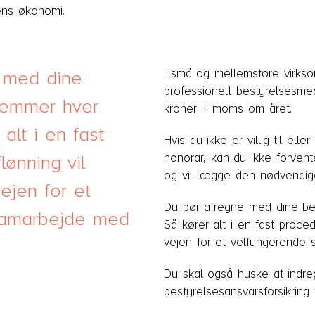
ens økonomi.
I små og mellemstore virksom
 med dine
professionelt bestyrelsesme
lemmer hver
kroner + moms om året.
alt i en fast
Hvis du ikke er villig til ell
honorar, kan du ikke forven
lønning vil
og vil lægge den nødvendige 
ejen for et
Du bør afregne med dine b
samarbejde med
Så kører alt i en fast proced
vejen for et velfungerende 
Du skal også huske at indre
bestyrelsesansvarsforsikring t