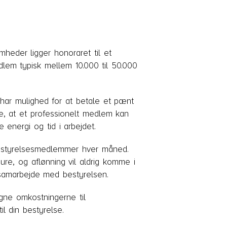
heder ligger honoraret til et
dlem typisk mellem 10.000 til 50.000
er har mulighed for at betale et pænt
te, at et professionelt medlem kan
energi og tid i arbejdet.
estyrelsesmedlemmer hver måned.
ure, og aflønning vil aldrig komme i
samarbejde med bestyrelsen.
gne omkostningerne til
il din bestyrelse.