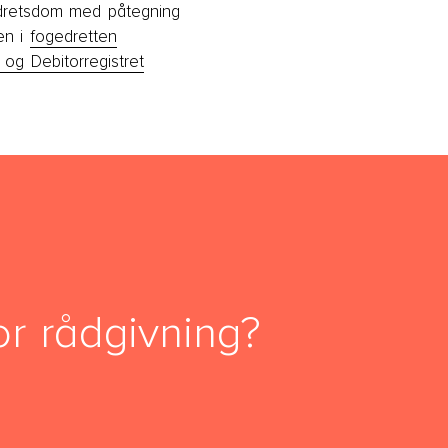
dretsdom med påtegning
en i
fogedretten
 og Debitorregistret
or rådgivning?