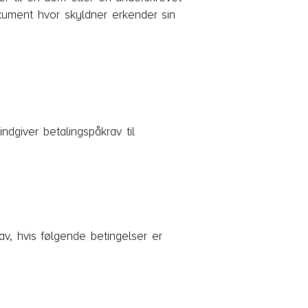
kument hvor skyldner erkender sin
ndgiver betalingspåkrav til
v, hvis følgende betingelser er