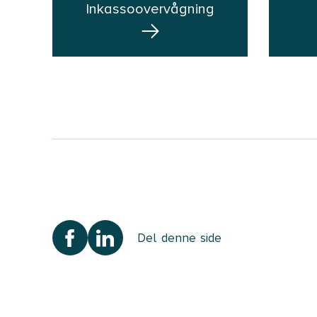
Inkassoovervågning
Del denne side