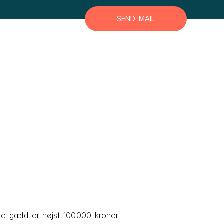
Lyngby Helsingør
SEND MAIL
Næstved
Roskilde
Slagelse
Store Heddinge
Bornholm
Bornholm
de gæld er højst 100.000 kroner