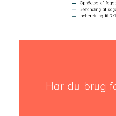
Opnåelse af foge
Behandling af sag
Indberetning til
RKI
Har du brug f