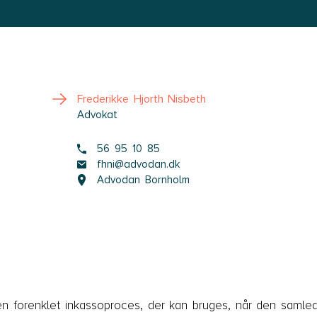
Frederikke Hjorth Nisbeth
Advokat
56 95 10 85
fhni@advodan.dk
Advodan Bornholm
 en forenklet inkassoproces, der kan bruges, når den samle