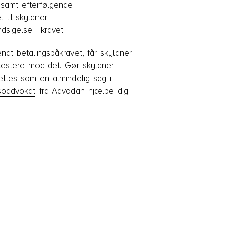
 samt efterfølgende
l
til skyldner
ndsigelse i kravet
ndt betalingspåkravet, får skyldner
rotestere mod det. Gør skyldner
ættes som en almindelig sag i
soadvokat
fra Advodan hjælpe dig