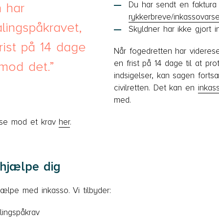
Du har sendt en faktura
 har
rykkerbreve/inkassovarse
lingspåkravet,
Skyldner har ikke gjort i
frist på 14 dage
Når fogedretten har viderese
en frist på 14 dage til at p
 mod det.
indsigelser, kan sagen forts
civilretten. Det kan en
inkas
med.
lse mod et krav
her
.
hjælpe dig
ælpe med inkasso. Vi tilbyder:
lingspåkrav