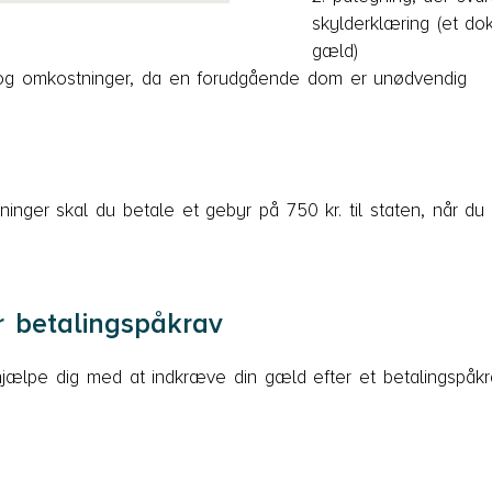
skylderklæring (et do
gæld)
 og omkostninger, da en forudgående dom er unødvendig
nger skal du betale et gebyr på 750 kr. til staten, når du i
r betalingspåkrav
jælpe dig med at indkræve din gæld efter et betalingspåkra