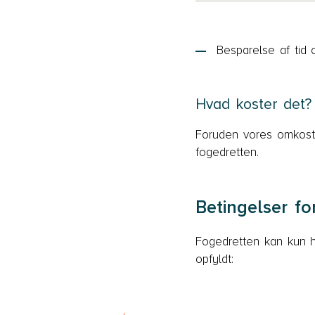
Besparelse af tid
Hvad koster det?
Foruden vores omkostni
fogedretten.
Betingelser fo
Fogedretten kan kun h
opfyldt: