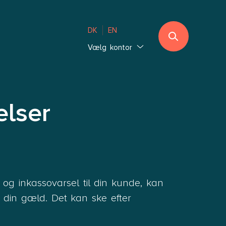
DK
EN
Vælg kontor
Jylland
Ebeltoft
Sønderjylland
elser
Thisted
Vejle Hedensted
Aalborg & Brønderslev
Sjælland
og inkassovarsel til din kunde, kan
Glostrup København
 din gæld. Det kan ske efter
Holbæk København
Lolland-Falster