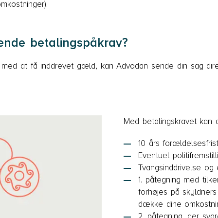
omkostninger).
ende betalingspåkrav?
 med at få inddrevet gæld, kan Advodan sende din sag dir
Med betalingskravet kan 
10 års forældelsesfrist
Eventuel politifremsti
Tvangsinddrivelse og e
1. påtegning med tilk
forhøjes på skyldners
dække dine omkostni
2. påtegning, der sva