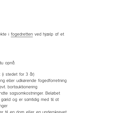
ekte i
fogedretten
ved hjælp af et
du opnå:
 (i stedet for 3 år)
lling eller udkørende fogedforretning
vt. bortauktionering
endte sagsomkostninger. Beløbet
 gæld og er samtidig med til at
nger
rer til en dom eller en underskrevet