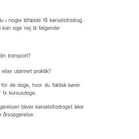
u i nogle tilfælde få kørselsfradrag.
 kan sige nej til følgende:
din transport?
 eller ulønnet praktik?
for de dage, hvor du faktisk kører
or fx kursusdage.
gørelsen bliver kørselsfradraget ikke
n årsopgørelse.