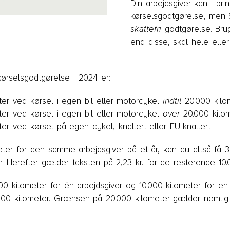
Din arbejdsgiver kan i pri
kørselsgodtgørelse, men S
skattefri
godtgørelse. Brug
end disse, skal hele elle
 kørselsgodtgørelse i 2024 er:
eter ved kørsel i egen bil eller motorcykel
indtil
20.000 kilo
eter ved kørsel i egen bil eller motorcykel
over
20.000 kilo
ter ved kørsel på egen cykel, knallert eller EU-knallert
ter for den samme arbejdsgiver på et år, kan du altså få 3,7
r. Herefter gælder taksten på 2,23 kr. for de resterende 10.
0 kilometer for én arbejdsgiver og 10.000 kilometer for en
.000 kilometer. Grænsen på 20.000 kilometer gælder nemlig 