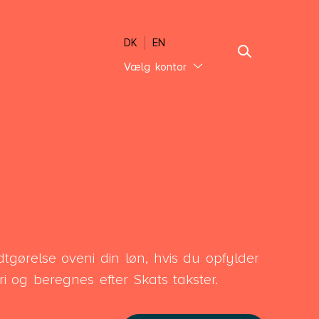
DK
EN
Vælg kontor
Jylland
Ebeltoft
Sønderjylland
Thisted
Vejle Hedensted
Aalborg & Brønderslev
Sjælland
tgørelse oveni din løn, hvis du opfylder
Glostrup København
ri og beregnes efter Skats takster.
Holbæk København
Lolland-Falster