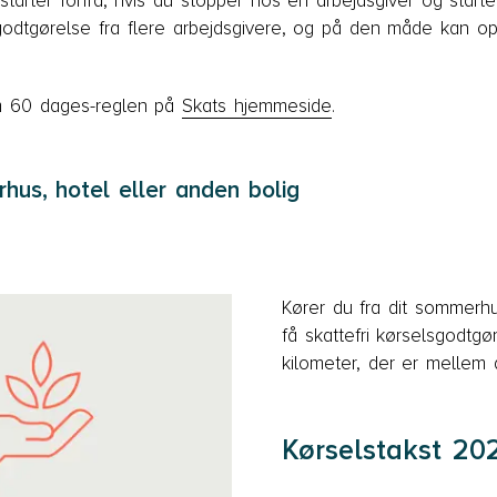
arter forfra, hvis du stopper hos en arbejdsgiver og start
godtgørelse fra flere arbejdsgivere, og på den måde kan o
 60 dages-reglen på
Skats hjemmeside
.
hus, hotel eller anden bolig
Kører du fra dit sommerhu
få skattefri kørselsgodtgø
kilometer, der er mellem d
Kørselstakst 20