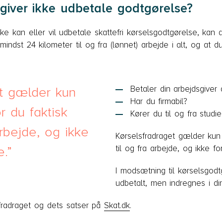
sgiver ikke udbetale godtgørelse?
kke kan eller vil udbetale skattefri kørselsgodtgørelse, kan d
indst 24 kilometer til og fra (lønnet) arbejde i alt, og at du
Betaler din arbejdsgiver 
et gælder kun
Har du firmabil?
r du faktisk
Kører du til og fra studie
arbejde, og ikke
Kørselsfradraget gælder kun 
til og fra arbejde, og ikke f
e.
I modsætning til kørselsgodt
udbetalt, men indregnes i di
radraget og dets satser på
Skat.dk
.