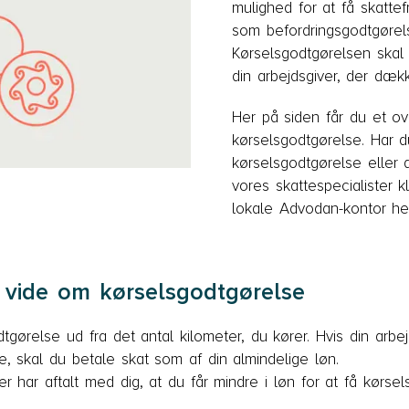
mulighed for at få skatte
som befordringsgodtgørel
Kørselsgodtgørelsen skal
din arbejdsgiver, der dække
Her på siden får du et ove
kørselsgodtgørelse. Har d
kørselsgodtgørelse eller 
vores skattespecialister kl
lokale Advodan-kontor her
l vide om kørselsgodtgørelse
dtgørelse ud fra det antal kilometer, du kører. Hvis din arbej
e, skal du betale skat som af din almindelige løn.
er har aftalt med dig, at du får mindre i løn for at få kørs