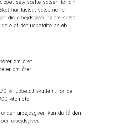
ncippet selv sætte satsen for din
kat har fastsat satserne for
er din arbejdsgiver højere satser
r dele af det udbetalte beløb
meter om året
meter om året
9 kr. udbetalt skattefrit for de
000 kilometer.
 anden arbejdsgiver, kan du få den
per arbejdsgiver.