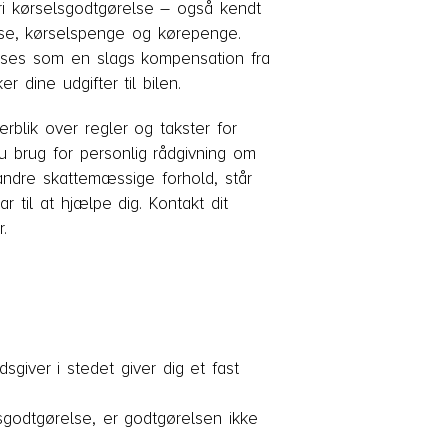
fri kørselsgodtgørelse – også kendt
se, kørselspenge og kørepenge.
 ses som en slags kompensation fra
r dine udgifter til bilen.
rblik over regler og takster for
u brug for personlig rådgivning om
andre skattemæssige forhold, står
ar til at hjælpe dig. Kontakt dit
.
dsgiver i stedet giver dig et fast
elsgodtgørelse, er godtgørelsen ikke