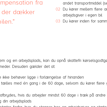
mpensation fra
andet transportmiddel (s
Du kører mellem flere a
, der dækker
arbejdsgiver i egen bil
bilen.
Du kører inden for samm
jem og en arbejdsplads, kan du opnå skattefri kørselsgodtg
neder. Desuden gælder det at:
 ikke behøver ligge i forlængelse af hinanden
 tælles med én gang i de 60 dage, selvom du kører flere
fbrydes, hvis du arbejder mindst 60 dage i træk på andre a
 din arbejdsplads