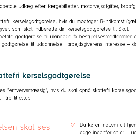
betale udlæg efter færgebilletter, motorvejsafgifter, broafgi
ttefri kørselsgodtgørelse, hvis du modtager B-indkomst (gæl
iver, som skal indberette din kørselsgodtgørelse til Skat.
etale godtgørelse til ulønnede fx bestyrelsesmedlemmer og f
i godtgørelse til uddannelse i arbejdsgiverens interesse – d
attefri kørselsgodtgørelse
es ”erhvervsmæssig”, hvis du skal opnå skattefri kørselsgo
i tre tilfælde:
Du kører mellem dit hjem
elsen skal ses
dage indenfor et år – ua