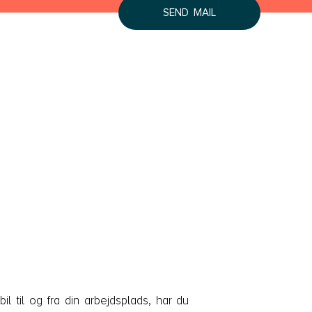
SEND MAIL
Lyngby Helsingør
Næstved
Roskilde
Slagelse
Store Heddinge
Bornholm
Bornholm
bil til og fra din arbejdsplads, har du