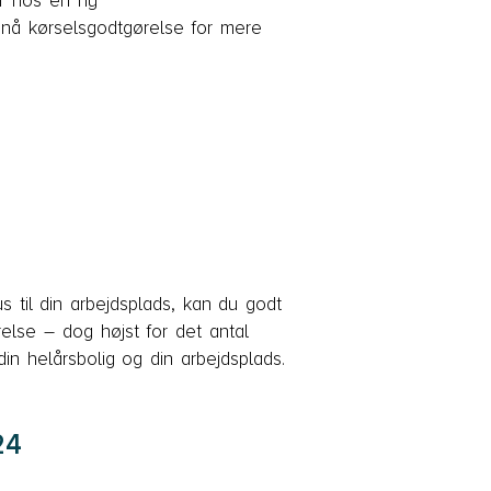
er hos en ny
pnå kørselsgodtgørelse for mere
s til din arbejdsplads, kan du godt
relse – dog højst for det antal
in helårsbolig og din arbejdsplads.
24