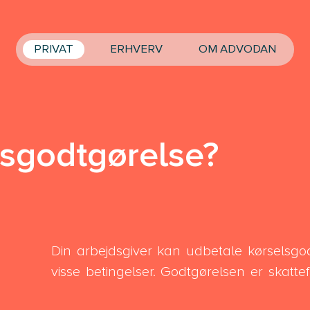
PRIVAT
ERHVERV
OM ADVODAN
lsgodtgørelse?
Din arbejdsgiver kan udbetale kørselsgod
visse betingelser. Godtgørelsen er skattef