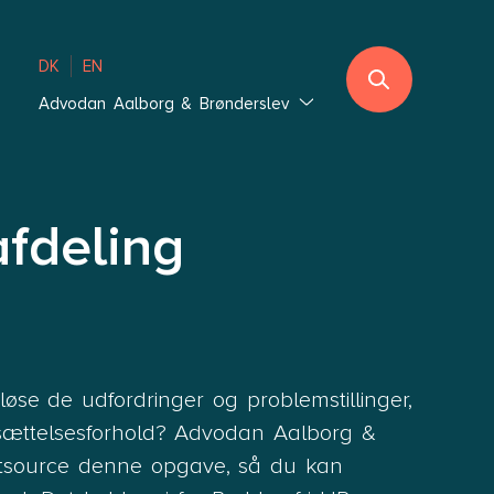
DK
EN
Advodan Aalborg & Brønderslev
Jylland
Ebeltoft
Sønderjylland
fdeling
Thisted
Vejle Hedensted
Aalborg & Brønderslev
Sjælland
løse de udfordringer og problemstillinger,
Glostrup København
sættelsesforhold? Advodan Aalborg &
Holbæk København
outsource denne opgave, så du kan
Lolland-Falster