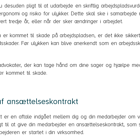
desuden pligt til at udarbejde en skriftlig arbejdspladsvur
ergonomi og risiko for ulykker. Dette skal ske i samarbej
rt tredje år, eller når der sker ændringer i arbejdet.
er kommet til skade på arbejdspladsen, er det ikke sikkert
dsskader. Før ulykken kan blive anerkendt som en arbejdss
 advokater, der kan tage hånd om dine sager og hjælpe med
er kommet til skade.
 ansættelseskontrakt
t er en aftale indgået mellem dig og din medarbejder om v
igt til at give din medarbejder en ansættelseskontrakt, so
ejderen er startet i din virksomhed.