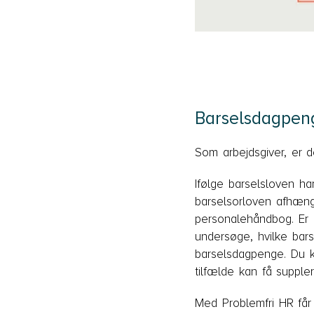
Barselsdagpen
Som arbejdsgiver, er de
Ifølge barselsloven ha
barselsorloven afhæng
personalehåndbog. Er 
undersøge, hvilke barse
barselsdagpenge. Du k
tilfælde kan få supple
Med Problemfri HR får 