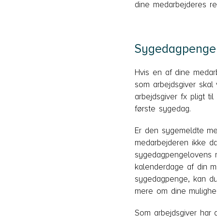
dine medarbejderes re
Sygedagpenge 
Hvis en af dine medarb
som arbejdsgiver ska
arbejdsgiver fx pligt ti
første sygedag.
Er den sygemeldte me
medarbejderen ikke d
sygedagpengelovens re
kalenderdage af din me
sygedagpenge, kan du
mere om dine muligh
Som arbejdsgiver har 