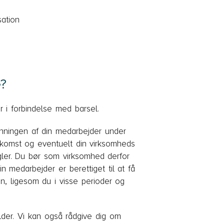
ation
?
r i forbindelse med barsel.
lønningen af din medarbejder under
skomst og eventuelt din virksomheds
gler. Du bør som virksomhed derfor
n medarbejder er berettiget til at få
n, ligesom du i visse perioder og
lder. Vi kan også rådgive dig om