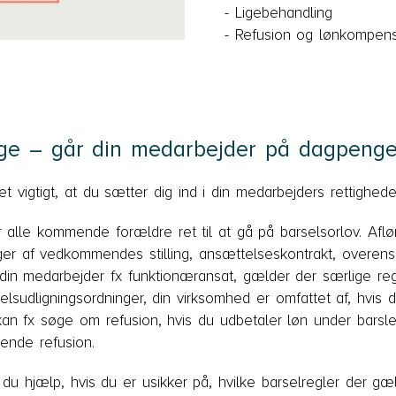
- Ligebehandling
- Refusion og lønkompens
ge – går din medarbejder på dagpenge
t vigtigt, at du sætter dig ind i din medarbejders rettighede
r alle kommende forældre ret til at gå på barselsorlov. Af
er af vedkommendes stilling, ansættelseskontrakt, overen
din medarbejder fx funktionæransat, gælder der særlige re
lsudligningsordninger, din virksomhed er omfattet af, hvis di
an fx søge om refusion, hvis du udbetaler løn under barsle
rende refusion.
du hjælp, hvis du er usikker på, hvilke barselregler der gæ