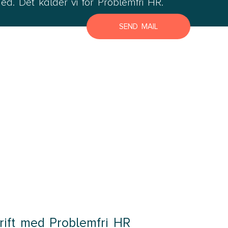
ed. Det kalder vi for Problemfri HR.
Lyngby Helsingør
SEND MAIL
Næstved
Roskilde
Slagelse
Store Heddinge
Bornholm
Bornholm
drift med Problemfri HR