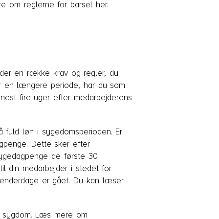
ere om reglerne for barsel
her
.
 der en række krav og regler, du
r en længere periode, har du som
enest fire uger efter medarbejderens
fuld løn i sygedomsperioden. Er
penge. Dette sker efter
 sygedagpenge de første 30
l din medarbejder i stedet for
lenderdage er gået. Du kan læser
des sygdom. Læs mere om