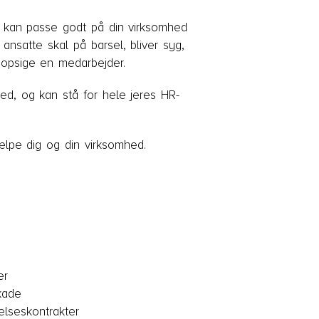
u kan passe godt på din virksomhed
nsatte skal på barsel, bliver syg,
t opsige en medarbejder.
ed, og kan stå for hele jeres HR-
lpe dig og din virksomhed.
er
kade
lseskontrakter