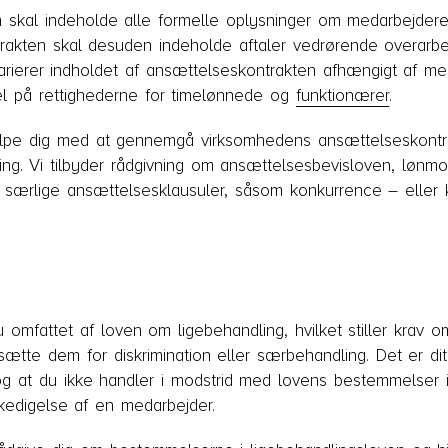
 skal indeholde alle formelle oplysninger om medarbejdere
trakten skal desuden indeholde aftaler vedrørende overarbe
 varierer indholdet af ansættelseskontrakten afhængigt af 
el på rettighederne for timelønnede og
funktionærer
.
lpe dig med at gennemgå virksomhedens ansættelseskontrakt
ng. Vi tilbyder rådgivning om ansættelsesbevisloven, lønmo
 særlige ansættelsesklausuler, såsom konkurrence – eller 
g
 omfattet af loven om ligebehandling, hvilket stiller krav 
sætte dem for diskrimination eller særbehandling. Det er dit
og at du ikke handler i modstrid med lovens bestemmelser 
kedigelse af en medarbejder.