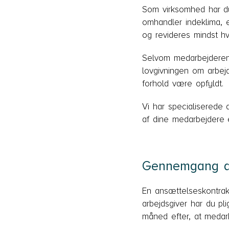
Som virksomhed har du 
omhandler indeklima, 
og revideres mindst hve
Selvom medarbejderen 
lovgivningen om arbej
forhold være opfyldt.
Vi har specialiserede
af dine medarbejdere 
Gennemgang af
En ansættelseskontrak
arbejdsgiver har du pl
måned efter, at medarb