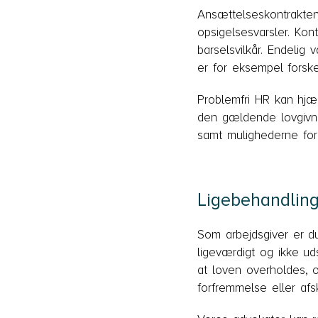
Ansættelseskontrakten
opsigelsesvarsler. Kon
barselsvilkår. Endelig
er for eksempel forsk
Problemfri HR kan hjæ
den gældende lovgivni
samt mulighederne for
Ligebehandlin
Som arbejdsgiver er du
ligeværdigt og ikke ud
at loven overholdes, 
forfremmelse eller afs