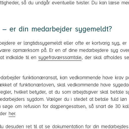
ttigheder, så du undgår eventuelle tvister. Du kan læse m
– er din medarbejder sygemeldt?
ejdere er langtidssygemeldt eller ofte er kortvarig syg, er
l være opmærksom på. Er en af dine medarbejdere syg ove
l at indkalde til en
sygefraværssamtale
, der skal afholdes s
darbejder funktionæransat, kan vedkommende have krav på 
ækket af funktionærloven, skal vedkommende have sygedag
gler, hvilket betyder, at du som arbejdsgiver skal betale
darbejders sygdom. Vælger du i stedet at betale fuld løn ti
 søge om refusion for dagpengesatsen, så snart de 30 ka
eder
her
.
du desuden ret til at se dokumentation for din medarbej