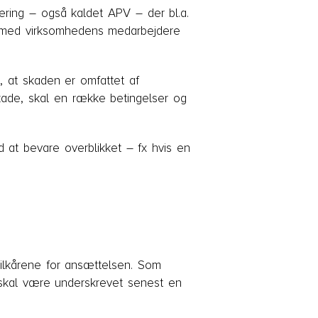
dering – også kaldet APV – der bl.a.
de med virksomhedens medarbejdere
, at skaden er omfattet af
kade, skal en række betingelser og
 at bevare overblikket – fx hvis en
ilkårene for ansættelsen. Som
m skal være underskrevet senest en