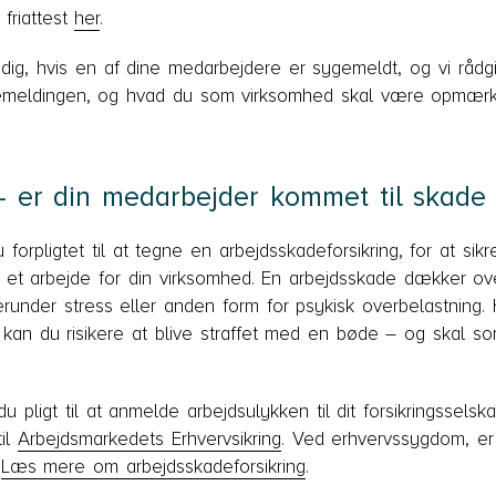
friattest
her
.
 dig, hvis en af dine medarbejdere er sygemeldt, og vi råd
gemeldingen, og hvad du som virksomhed skal være opmær
– er din medarbejder kommet til skade
 forpligtet til at tegne en arbejdsskadeforsikring, for at s
t arbejde for din virksomhed. En arbejdsskade dækker ove
under stress eller anden form for psykisk overbelastning. 
, kan du risikere at blive straffet med en bøde – og skal 
du pligt til at anmelde arbejdsulykken til dit forsikringssel
til
Arbejdsmarkedets Erhvervsikring
. Ved erhvervssygdom, er
.
Læs mere om arbejdsskadeforsikring
.