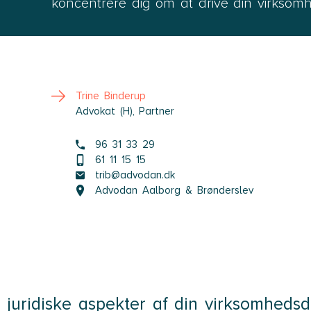
koncentrere dig om at drive din virksomh
Trine Binderup
Advokat (H), Partner
96 31 33 29
61 11 15 15
trib@advodan.dk
Advodan Aalborg & Brønderslev
e juridiske aspekter af din virksomheds